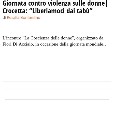
Giornata contro violenza sulle donne|
Crocetta: “Liberiamoci dai tabù”
di
Rosalia Bonfardino
L'incontro "La Coscienza delle donne", organizzato da
Fiori Di Acciaio, in occasione della giornata mondiale
contro la violenza sulle donne, si è svolto presso il liceo
socio-psicopedagogico Danilo Dolci. Tra i presenti il
presidente Crocetta: "Siamo tutti diversità di Dio"