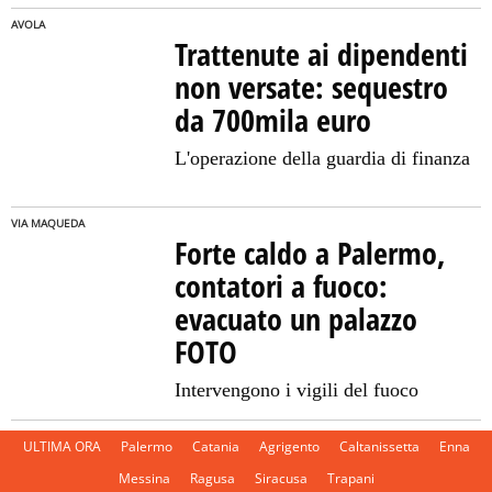
AVOLA
Trattenute ai dipendenti
non versate: sequestro
da 700mila euro
L'operazione della guardia di finanza
VIA MAQUEDA
Forte caldo a Palermo,
contatori a fuoco:
evacuato un palazzo
FOTO
Intervengono i vigili del fuoco
ULTIMA ORA
Palermo
Catania
Agrigento
Caltanissetta
Enna
Messina
Ragusa
Siracusa
Trapani