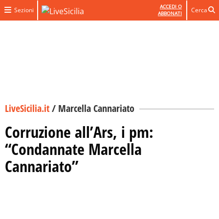
ACCEDI O
Sezioni
Cerca
ABBONATI
LiveSicilia.it
/
Marcella Cannariato
Corruzione all’Ars, i pm:
“Condannate Marcella
Cannariato”