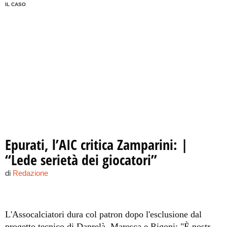
IL CASO
Epurati, l’AIC critica Zamparini: |
“Lede serietà dei giocatori”
di
Redazione
L'Assocalciatori dura col patron dopo l'esclusione dal
progetto tecnico di Daprelà, Maresca e Rigoni: "È nostra