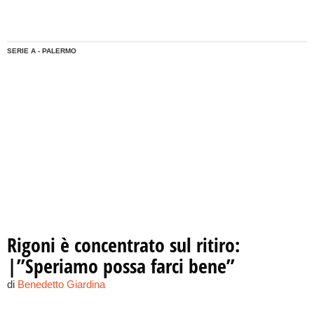
L'uruguaiano classe '92, tenuto in panchina durante le
prime sette giornate, potrebbe trovare spazio contro il
Bologna.
SERIE A - PALERMO
Rigoni è concentrato sul ritiro:
|”Speriamo possa farci bene”
di
Benedetto Giardina