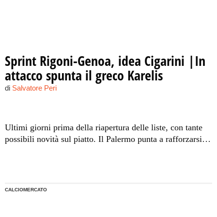
Sprint Rigoni-Genoa, idea Cigarini |In
attacco spunta il greco Karelis
di
Salvatore Peri
Ultimi giorni prima della riapertura delle liste, con tante
possibili novità sul piatto. Il Palermo punta a rafforzarsi
operando con criterio, a cominciare dalla sempre più
probabile cessione del centrocampista ex fedelissimo di
Iachini. In avanti, si apre uno spiraglio per un gradito
ritorno.
CALCIOMERCATO