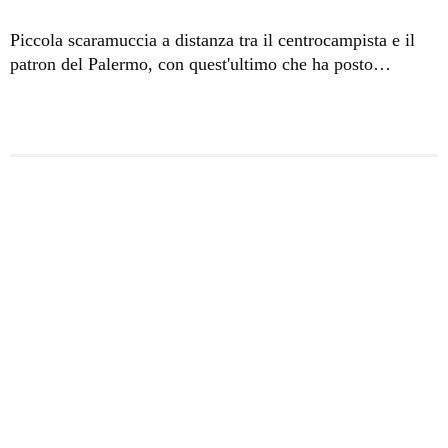
Piccola scaramuccia a distanza tra il centrocampista e il
patron del Palermo, con quest'ultimo che ha posto
l'accento sulla grande esperienza del giocatore ex Chievo.
Prima una battuta ironica sui social e poi, sempre
attraverso Instagram, il tentativo del numero 27 rosanero
di calmare le acque.