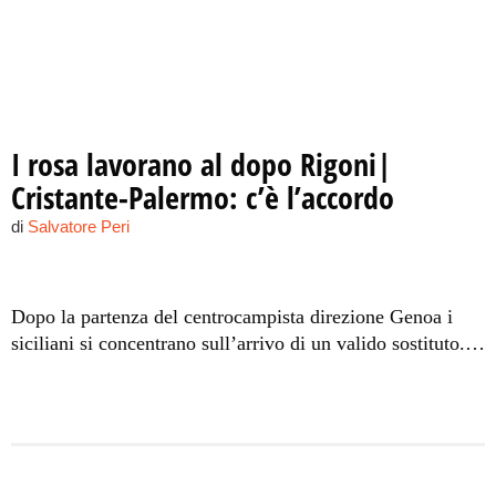
I rosa lavorano al dopo Rigoni|
Cristante-Palermo: c’è l’accordo
di
Salvatore Peri
Dopo la partenza del centrocampista direzione Genoa i
siciliani si concentrano sull’arrivo di un valido sostituto.
All’ex Milan classe ’95 attualmente in forza al Benfica,
piace l’idea d’indossare la maglia rosanero. Rimane da
convincere il club lusitano.