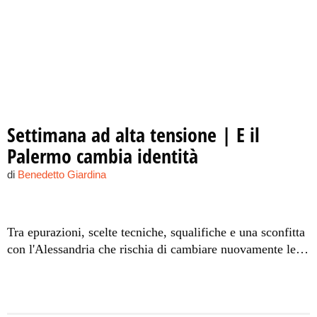
Settimana ad alta tensione | E il
Palermo cambia identità
di
Benedetto Giardina
Tra epurazioni, scelte tecniche, squalifiche e una sconfitta
con l'Alessandria che rischia di cambiare nuovamente le
carte in tavola, Ballardini prova a ridare un'anima al
gruppo in vista del match contro l'Atalanta. Sconfitta da
evitare, il baratro dista pochi passi.