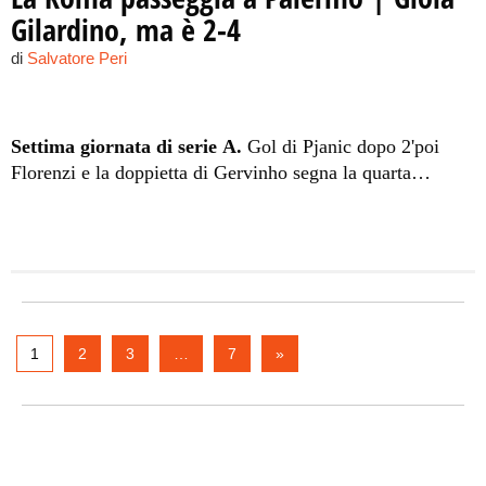
Gilardino, ma è 2-4
di
Salvatore Peri
Settima giornata di serie A.
Gol di Pjanic dopo 2'poi
Florenzi e la doppietta di Gervinho segna la quarta
sconfitta consecutiva per i rosa. Inutile il primo gol del
numero 11 e di Gonzalez. Fischi da parte del 'Barbera' al
90'.
1
2
3
…
7
»