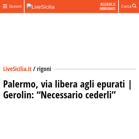
ACCEDI O
Sezioni
Cerca
ABBONATI
LiveSicilia.it
/
rigoni
Palermo, via libera agli epurati |
Gerolin: “Necessario cederli”