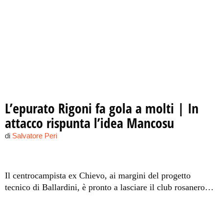
L’epurato Rigoni fa gola a molti | In
attacco rispunta l’idea Mancosu
di
Salvatore Peri
Il centrocampista ex Chievo, ai margini del progetto
tecnico di Ballardini, è pronto a lasciare il club rosanero:
su di lui Atalanta e Genoa, al suo posto piace Cristante. In
avanti torna in auge la pista che porta all'ex trapanese, ora