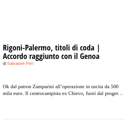
Rigoni-Palermo, titoli di coda |
Accordo raggiunto con il Genoa
di
Salvatore Peri
Ok dal patron Zamparini all’operazione in uscita da 500
mila euro. Il centrocampista ex Chievo, fuori dal progetto
tecnico dei rosanero, firmerà con il Grifone un contratto di
2 anni e mezzo. Così, va via uno degli epurati dopo
l'eliminazione in coppa Italia per mano dell'Alessandria.