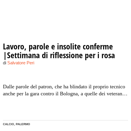
Lavoro, parole e insolite conferme
|Settimana di riflessione per i rosa
di
Salvatore Peri
Dalle parole del patron, che ha blindato il proprio tecnico
anche per la gara contro il Bologna, a quelle dei veterani
Rigoni e Maresca, vogliosi di riprendersi la squadra sulle
spalle. La settimana che precede il ritiro in Friuli porta
una ventata di serenità per preparare al meglio il ritorno in
campionato.
CALCIO, PALERMO