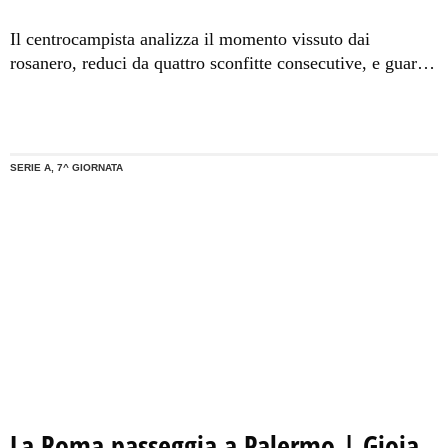
Il centrocampista analizza il momento vissuto dai
rosanero, reduci da quattro sconfitte consecutive, e guarda
già alla settimana di lavoro lontano dalla città per
preparare al meglio la delicata trasferta di Bologna.
SERIE A, 7^ GIORNATA
La Roma passeggia a Palermo | Gioia