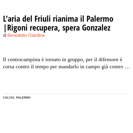
L’aria del Friuli rianima il Palermo
|Rigoni recupera, spera Gonzalez
di
Benedetto Giardina
Il centrocampista è tornato in gruppo, per il difensore è
corsa contro il tempo per mandarlo in campo già contro il
Bologna. Due pedine da cui Iachini prova a ripartire per
ritrovare il feeling con il successo e lo smalto perduto
nelle ultime settimane.
CALCIO, PALERMO