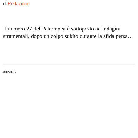
di
Redazione
Il numero 27 del Palermo si è sottoposto ad indagini
strumentali, dopo un colpo subìto durante la sfida persa
contro l'Empoli. Nella giornata di mercoledì, l'ex Chievo
si sottoporrà ad un'operazione presso l'ospedale San
Giuseppe di Milano.
SERIE A