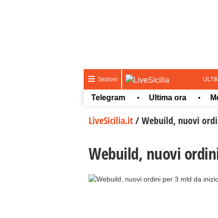
ULTI
Sezioni
Whatsapp
Telegram
Ultima ora
Meteo
•
•
•
•
LiveSicilia.it
/
Webuild, nuovi ordi
Webuild, nuovi ordini