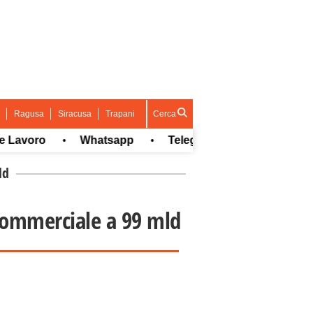
Ragusa
Siracusa
Trapani
Cerca
voro
Whatsapp
Telegram
•
•
•
ld
 commerciale a 99 mld