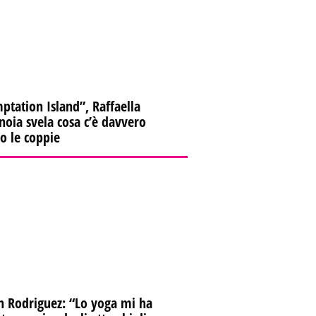
ptation Island”, Raffaella
oia svela cosa c’è davvero
ro le coppie
n Rodriguez: “Lo yoga mi ha