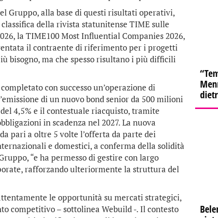
l Gruppo, alla base di questi risultati operativi,
classifica della rivista statunitense TIME sulle
 2026, la TIME100 Most Influential Companies 2026,
entata il contraente di riferimento per i progetti
iù bisogno, ma che spesso risultano i più difficili
“Tem
Menn
a completato con successo un’operazione di
diet
l’emissione di un nuovo bond senior da 500 milioni
del 4,5% e il contestuale riacquisto, tramite
 obbligazioni in scadenza nel 2027. La nuova
 pari a oltre 5 volte l’offerta da parte dei
internazionali e domestici, a conferma della solidità
l Gruppo, “e ha permesso di gestire con largo
porate, rafforzando ulteriormente la struttura del
ttentamente le opportunità su mercati strategici,
Bele
o competitivo – sottolinea Webuild -. Il contesto