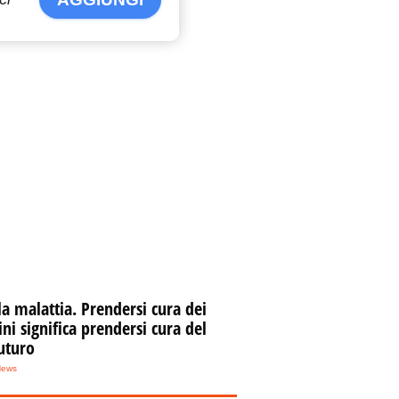
la malattia. Prendersi cura dei
i significa prendersi cura del
uturo
News