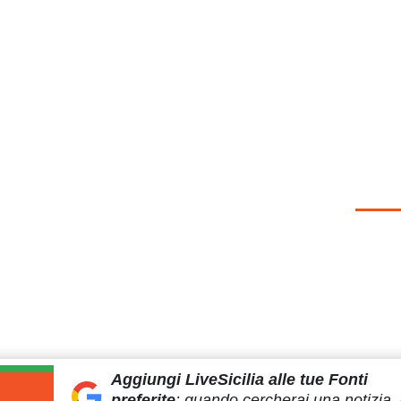
Aggiungi LiveSicilia
alle tue Fonti
preferite
:
quando cercherai
una notizia, 