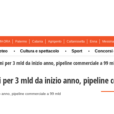
MA ORA
Palermo
Catania
Agrigento
Caltanissetta
Enna
Messina
Cultura e spettacolo
Sport
Concorsi e La
•
•
•
ni per 3 mld da inizio anno, pipeline commerciale a 99 m
 per 3 mld da inizio anno, pipeline