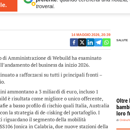
le.
troverai.
14 MAGGIO 2026, 20:39
SALUTE
o di Amministrazione di Webuild ha esaminato
all’andamento del business da inizio 2026.
uato a rafforzarsi su tutti i principali fronti –
io.
ini ammontano a 3 miliardi di euro, incluso 1
uild è risultata come migliore o unico offerente,
Oltre 
ie a basso profilo di rischio quali Italia, Australia
bambin
n la strategia di de-risking del portafoglio. I
loro f
nti riguardano il segmento della mobilità
di
Online
la SS106 Jonica in Calabria, due nuove stazioni della