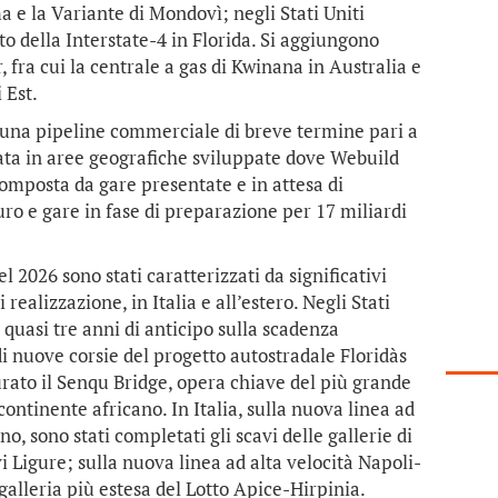
 e la Variante di Mondovì; negli Stati Uniti
della Interstate-4 in Florida. Si aggiungono
, fra cui la centrale a gas di Kwinana in Australia e
 Est.
a una pipeline commerciale di breve termine pari a
rata in aree geografiche sviluppate dove Webuild
omposta da gare presentate e in attesa di
uro e gare in fase di preparazione per 17 miliardi
l 2026 sono stati caratterizzati da significativi
realizzazione, in Italia e all’estero. Negli Stati
n quasi tre anni di anticipo sulla scadenza
di nuove corsie del progetto autostradale Floridàs
rato il Senqu Bridge, opera chiave del più grande
ontinente africano. In Italia, sulla nuova linea ad
, sono stati completati gli scavi delle gallerie di
i Ligure; sulla nuova linea ad alta velocità Napoli-
 galleria più estesa del Lotto Apice-Hirpinia.