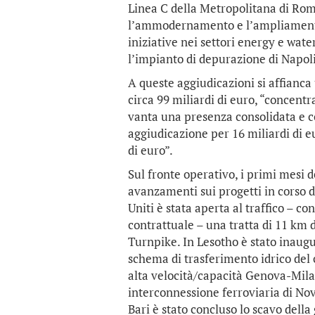
Linea C della Metropolitana di Roma
l’ammodernamento e l’ampliamento 
iniziative nei settori energy e water
l’impianto di depurazione di Napoli
A queste aggiudicazioni si affianc
circa 99 miliardi di euro, “concent
vanta una presenza consolidata e c
aggiudicazione per 16 miliardi di e
di euro”.
Sul fronte operativo, i primi mesi de
avanzamenti sui progetti in corso di 
Uniti è stata aperta al traffico – co
contrattuale – una tratta di 11 km 
Turnpike. In Lesotho è stato inaugu
schema di trasferimento idrico del c
alta velocità/capacità Genova-Milano
interconnessione ferroviaria di Nov
Bari è stato concluso lo scavo della