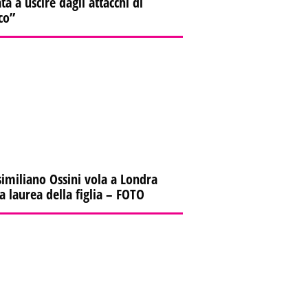
ta a uscire dagli attacchi di
co”
imiliano Ossini vola a Londra
la laurea della figlia – FOTO