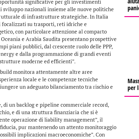
aiuta
pportunità significative per gli investimenti
pani
 di sviluppo nazionali insieme alle nuove politiche
urale di infrastrutture strategiche. In Italia
calizzati su trasporti, reti idriche e
getico, con particolare attenzione al comparto
, Oceania e Arabia Saudita presentano prospettive
ampi piani pubblici, dal crescente ruolo delle PPP,
d energy e dalla programmazione di grandi eventi
strutture moderne ed efficienti”.
Webuild monitora attentamente altre aree
esperienza locale e le competenze tecniche
Mass
giungere un adeguato bilanciamento tra rischio e
per 
e, di un backlog e pipeline commerciale record,
hio, e di una struttura finanziaria che si è
ente operazione di liability management”, il
 fiducia, pur mantenendo un attento monitoraggio
 possibili implicazioni macroeconomiche”. Con