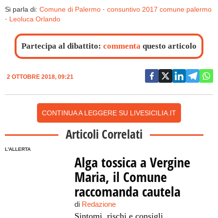
Si parla di:
Comune di Palermo
·
consuntivo 2017 comune palermo
·
Leoluca Orlando
Partecipa al dibattito:
commenta
questo articolo
2 OTTOBRE 2018, 09:21
CONTINUA A LEGGERE SU LIVESICILIA.IT
Articoli Correlati
L'ALLERTA
Alga tossica a Vergine
Maria, il Comune
raccomanda cautela
di
Redazione
Sintomi, rischi e consigli