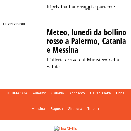
Ripristinati atterraggi e partenze
LE PREVISIONI
Meteo, lunedì da bollino
rosso a Palermo, Catania
e Messina
L'allerta arriva dal Ministero della
Salute
ULTIMA ORA
Palermo
Catania
Agrigento
Caltanissetta
Enna
Messina
Ragusa
Siracusa
Trapani