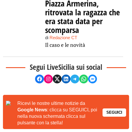
Piazza Armerina,
ritrovata la ragazza che
era stata data per
scomparsa
di
Redazione CT
Il caso e le novità
Segui LiveSicilia sui social
Ricevi le nostre ultime notizie da
Google News
: clicca su SEGUICI, poi
SEGUICI
nella nuova schermata clicca sul
pulsante con la stella!