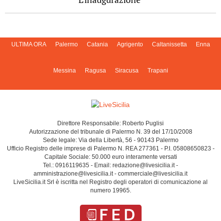
ULTIMA ORA
Palermo
Catania
Agrigento
Caltanissetta
Enna
Messina
Ragusa
Siracusa
Trapani
Direttore Responsabile: Roberto Puglisi
Autorizzazione del tribunale di Palermo N. 39 del 17/10/2008
Sede legale: Via della Libertà, 56 - 90143 Palermo
Ufficio Registro delle imprese di Palermo N. REA 277361 - P.I. 05808650823 -
Capitale Sociale: 50.000 euro interamente versati
Tel.: 0916119635 - Email: redazione@livesicilia.it -
amministrazione@livesicilia.it - commerciale@livesicilia.it
LiveSicilia.it Srl è iscritta nel Registro degli operatori di comunicazione al
numero 19965.