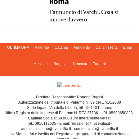
Roma
L'annuncio di Varchi. Cosa si
muove davvero
ULTIMA ORA
Palermo
Catania
Agrigento
Caltanissetta
Enna
Messina
Ragusa
Siracusa
Trapani
Direttore Responsabile: Roberto Puglisi
Autorizzazione del tribunale di Palermo N. 39 del 17/10/2008
Sede legale: Via della Libertà, 56 - 90143 Palermo
Ufficio Registro delle imprese di Palermo N. REA 277361 - P.I. 05808650823 -
Capitale Sociale: 50.000 euro interamente versati
Tel.: 0916119635 - Email: redazione@livesicilia.it -
amministrazione@livesicilia.it - commerciale@livesicilia.it
LiveSicilia.it Srl è iscritta nel Registro degli operatori di comunicazione al