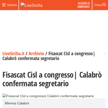
ACCEDI O
Sezioni
Cerca
ABBONATI
LiveSicilia.it
/
Archivio
/
Fisascat Cisl a congresso|
Calabrò confermata segretario
Fisascat Cisl a congresso| Calabrò
confermata segretario
Mimma Calabrò