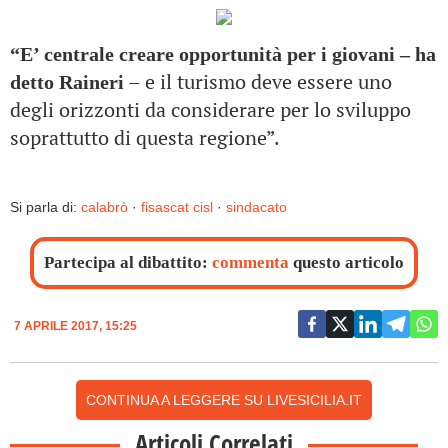
“E’ centrale creare opportunità per i giovani – ha
– e il turismo deve essere uno
detto Raineri
degli orizzonti da considerare per lo sviluppo
soprattutto di questa regione”.
Si parla di:
calabrò
·
fisascat cisl
·
sindacato
Partecipa al dibattito:
commenta
questo articolo
7 APRILE 2017, 15:25
CONTINUA A LEGGERE SU LIVESICILIA.IT
Articoli Correlati