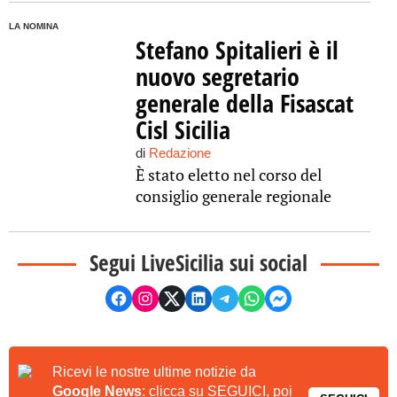
LA NOMINA
Stefano Spitalieri è il
nuovo segretario
generale della Fisascat
Cisl Sicilia
di
Redazione
È stato eletto nel corso del
consiglio generale regionale
Segui LiveSicilia sui social
Ricevi le nostre ultime notizie da
Google News
: clicca su SEGUICI, poi