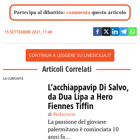
Partecipa al dibattito:
commenta
questo articolo
15 SETTEMBRE 2021, 11:46
CONTINUA A LEGGERE SU LIVESICILIA.IT
Articoli Correlati
LA CURIOSITÀ
L’acchiappavip Di Salvo,
da Dua Lipa a Hero
Fiennes Tiffin
di
Redazione
La passione del giovane
palermitano è cominciata 10
anni fa...