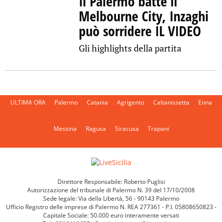
Il Palermo batte il
Melbourne City, Inzaghi
può sorridere IL VIDEO
Gli highlights della partita
ULTIMA ORA
Palermo
Catania
Agrigento
Caltanissetta
Enna
Messina
Ragusa
Siracusa
Trapani
Direttore Responsabile: Roberto Puglisi
Autorizzazione del tribunale di Palermo N. 39 del 17/10/2008
Sede legale: Via della Libertà, 56 - 90143 Palermo
Ufficio Registro delle imprese di Palermo N. REA 277361 - P.I. 05808650823 -
Capitale Sociale: 50.000 euro interamente versati