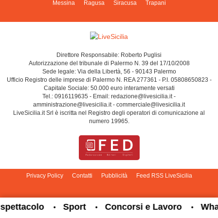
Messina
Ragusa
Siracusa
Trapani
Direttore Responsabile: Roberto Puglisi
Autorizzazione del tribunale di Palermo N. 39 del 17/10/2008
Sede legale: Via della Libertà, 56 - 90143 Palermo
Ufficio Registro delle imprese di Palermo N. REA 277361 - P.I. 05808650823 -
Capitale Sociale: 50.000 euro interamente versati
Tel.: 0916119635 - Email: redazione@livesicilia.it -
amministrazione@livesicilia.it - commerciale@livesicilia.it
LiveSicilia.it Srl è iscritta nel Registro degli operatori di comunicazione al
numero 19965.
Privacy Policy
Contatti
Pubblicità
Feed RSS LiveSicilia
Cambia impostazioni privacy
ettacolo
Sport
Concorsi e Lavoro
Whats
•
•
•