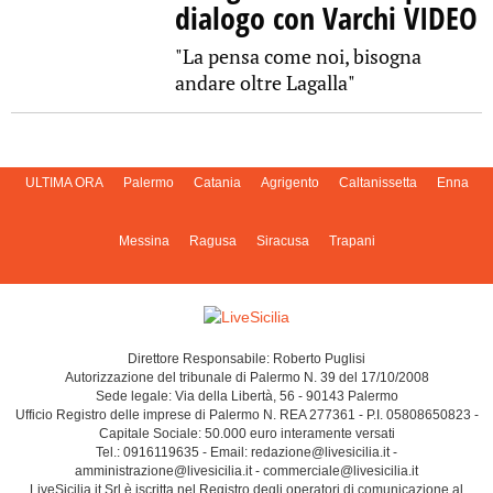
dialogo con Varchi VIDEO
"La pensa come noi, bisogna
andare oltre Lagalla"
ULTIMA ORA
Palermo
Catania
Agrigento
Caltanissetta
Enna
Messina
Ragusa
Siracusa
Trapani
Direttore Responsabile: Roberto Puglisi
Autorizzazione del tribunale di Palermo N. 39 del 17/10/2008
Sede legale: Via della Libertà, 56 - 90143 Palermo
Ufficio Registro delle imprese di Palermo N. REA 277361 - P.I. 05808650823 -
Capitale Sociale: 50.000 euro interamente versati
Tel.: 0916119635 - Email: redazione@livesicilia.it -
amministrazione@livesicilia.it - commerciale@livesicilia.it
LiveSicilia.it Srl è iscritta nel Registro degli operatori di comunicazione al