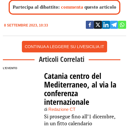
Partecipa al dibattito:
commenta
questo articolo
8 SETTEMBRE 2023, 10:33
CONTINUA A LEGGERE SU LIVESICILIA.IT
Articoli Correlati
L'EVENTO
Catania centro del
Mediterraneo, al via la
conferenza
internazionale
di
Redazione CT
Si prosegue fino all’1 dicembre,
in un fitto calendario