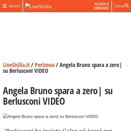
ACCEDI O
Sezioni
Cerca
ABBONATI
LiveSicilia.it
/
Perizona
/
Angela Bruno spara a zero|
su Berlusconi VIDEO
Angela Bruno spara a zero| su
Berlusconi VIDEO
"Berlusconi ha inviato Galan ad Agorà per