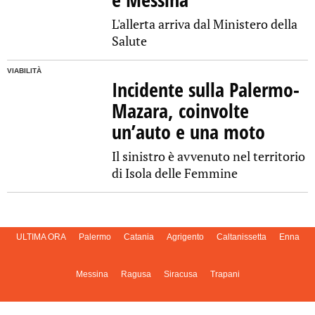
L'allerta arriva dal Ministero della
Salute
VIABILITÀ
Incidente sulla Palermo-
Mazara, coinvolte
un’auto e una moto
Il sinistro è avvenuto nel territorio
di Isola delle Femmine
ULTIMA ORA
Palermo
Catania
Agrigento
Caltanissetta
Enna
Messina
Ragusa
Siracusa
Trapani