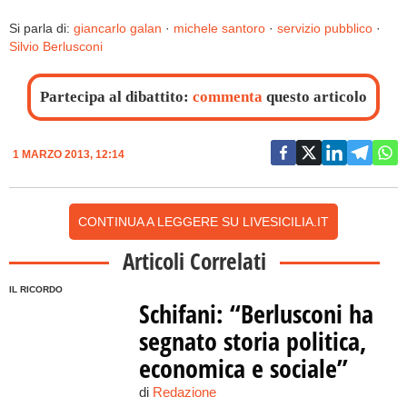
Si parla di:
giancarlo galan
·
michele santoro
·
servizio pubblico
·
Silvio Berlusconi
Partecipa al dibattito:
commenta
questo articolo
1 MARZO 2013, 12:14
CONTINUA A LEGGERE SU LIVESICILIA.IT
Articoli Correlati
IL RICORDO
Schifani: “Berlusconi ha
segnato storia politica,
economica e sociale”
di
Redazione