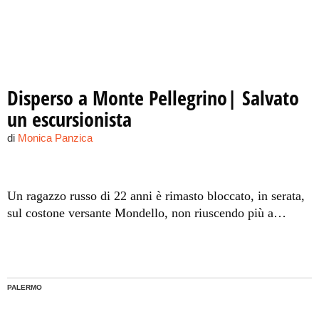
Disperso a Monte Pellegrino| Salvato
un escursionista
di
Monica Panzica
Un ragazzo russo di 22 anni è rimasto bloccato, in serata,
sul costone versante Mondello, non riuscendo più a
risalire: si era addentrato nella zona rocciosa per scattare
alcune fotografie al tramonto. Molto complicate le
operazioni di soccorso, avvenute con l'ausilio di un
elicottero che per diverse ore ha sorvolato l'area.
PALERMO