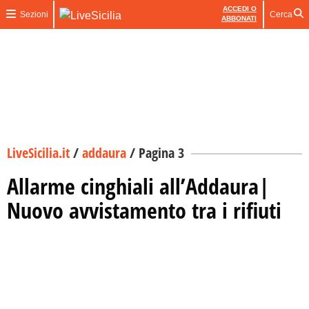
ACCEDI O
Sezioni
Cerca
ABBONATI
LiveSicilia.it
/
addaura
/
Pagina 3
Allarme cinghiali all’Addaura|
Nuovo avvistamento tra i rifiuti