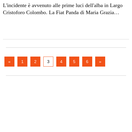
L'incidente è avvenuto alle prime luci dell'alba in Largo
Cristoforo Colombo. La Fiat Panda di Maria Grazia
Modesto
(nella foto)
è finita fuori strada impattando con
una cabina dell'Enel.
«
1
2
3
4
5
6
»