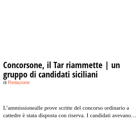
Concorsone, il Tar riammette | un
gruppo di candidati siciliani
di
Redazione
L’ammissionealle prove scritte del concorso ordinario a
cattedre è stata disposta con riserva. I candidati avevano
conseguito nella prova preselettiva un punteggio inferiore
alla soglia minima di 35/50 prevista dal bando, ma
avevano comunque raggiunto la soglia di 30/50.