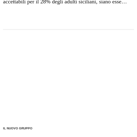
accettabili per il 28% degli adulti siciliani, siano esse
virtuali o fisiche. Il 9% ha tra i propri contatti sui web
social giovani che non conosce personalmente. Lo dice
l'ultima
indagine Ipsos per Save the Children.
IL NUOVO GRUPPO