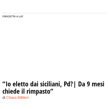
assumere la decisione definitiva
CROCETTA A LA7
“Io eletto dai siciliani, Pd?| Da 9 mesi
chiede il rimpasto”
di
Chiara Billitteri