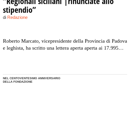
“Regionali siciliani |rinunciate allo
stipendio”
di
Redazione
Roberto Marcato, vicepresidente della Provincia di Padova
e leghista, ha scritto una lettera aperta aperta ai 17.995
dipendenti della Regione siciliana: "I soldi che ogni anno
servono allo Stato per pagare i vostri "inutili" stipendi
potrebbero essere impiegati per mettere in sicurezza
centinaia e centinaia di famiglie"
NEL CENTOVENTESIMO ANNIVERSARIO
DELLA FONDAZIONE