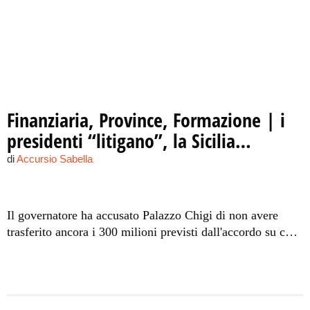
Finanziaria, Province, Formazione | i
presidenti “litigano”, la Sicilia…
di
Accursio Sabella
Il governatore ha accusato Palazzo Chigi di non avere
trasferito ancora i 300 milioni previsti dall'accordo su cui
si fonda la legge di staibilità. Da Roma, invece, piovono
continue minacce di commissariamento. Giochi di potere
sulla pelle dei siciliani.