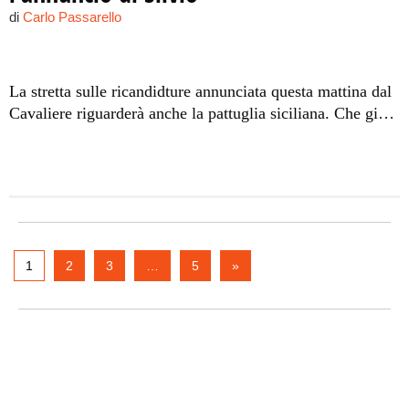
di
Carlo Passarello
La stretta sulle ricandidture annunciata questa mattina dal
Cavaliere riguarderà anche la pattuglia siciliana. Che già
in questa legislatura ha perso molti pezzi. Ecco chi sono i
deputati e senatori azzurri in cerca di riconferme
1
2
3
…
5
»