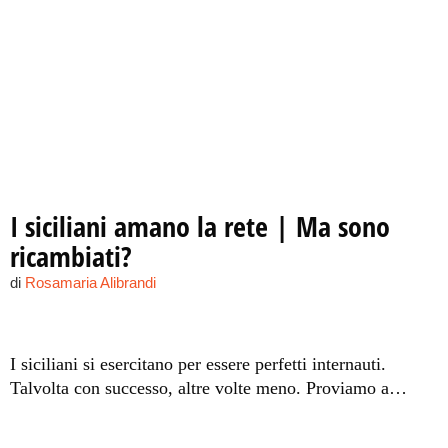
I siciliani amano la rete | Ma sono
ricambiati?
di
Rosamaria Alibrandi
I siciliani si esercitano per essere perfetti internauti.
Talvolta con successo, altre volte meno. Proviamo a
carpire stralci di conversazioni “diversamente digitali”.
Della serie…