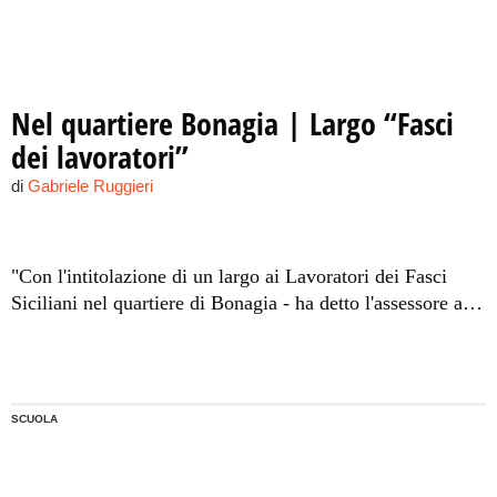
Nel quartiere Bonagia | Largo “Fasci
dei lavoratori”
di
Gabriele Ruggieri
"Con l'intitolazione di un largo ai Lavoratori dei Fasci
Siciliani nel quartiere di Bonagia - ha detto l'assessore al
decentramento Giusto Catania - l'Amministrazione
Comunale concede un risarcimento alla memoria a questo
movimento che si è battuto per la giustizia sociale".
SCUOLA