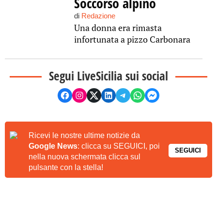
Soccorso alpino
di
Redazione
Una donna era rimasta
infortunata a pizzo Carbonara
Segui LiveSicilia sui social
Ricevi le nostre ultime notizie da
Google News
: clicca su SEGUICI, poi
SEGUICI
nella nuova schermata clicca sul
pulsante con la stella!