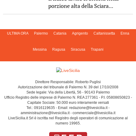
porzione alta della Sciara...
ULTIMA ORA
Palermo
Catania
Agrigento
Caltanissetta
Enna
Messina
Ragusa
Siracusa
Trapani
Direttore Responsabile: Roberto Puglisi
Autorizzazione del tribunale di Palermo N. 39 del 17/10/2008
Sede legale: Via della Libertà, 56 - 90143 Palermo
Ufficio Registro delle imprese di Palermo N. REA 277361 - P.I. 05808650823 -
Capitale Sociale: 50.000 euro interamente versati
Tel.: 0916119635 - Email: redazione@livesicilia.it -
amministrazione@livesicilia.it - commerciale@livesicilia.it
LiveSicilia.it Srl è iscritta nel Registro degli operatori di comunicazione al
numero 19965.