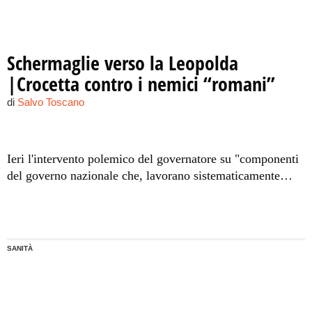
Schermaglie verso la Leopolda
|Crocetta contro i nemici “romani”
di
Salvo Toscano
Ieri l'intervento polemico del governatore su "componenti
del governo nazionale che, lavorano sistematicamente
contro la Sicilia". Si apre così la settimana che porterà alla
kermesse renziana di Palermo
SANITÀ