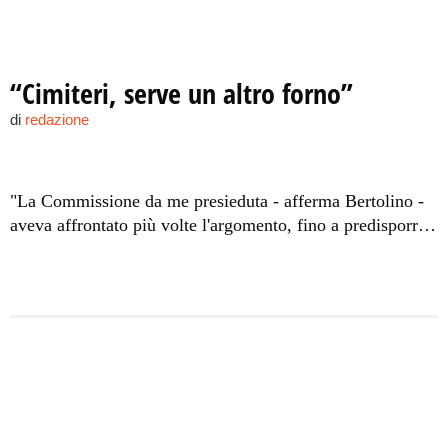
“Cimiteri, serve un altro forno”
di
redazione
"La Commissione da me presieduta - afferma Bertolino -
aveva affrontato più volte l'argomento, fino a predisporre
e far approvare un ordine del giorno dal consiglio
comunale".