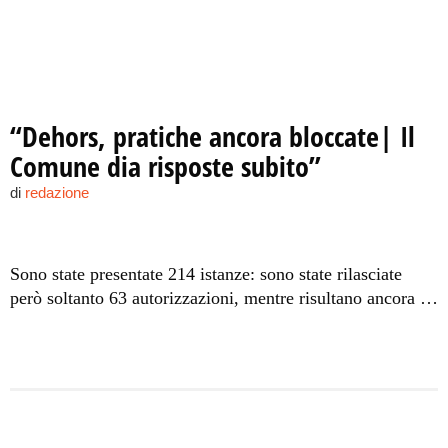
“Dehors, pratiche ancora bloccate| Il
Comune dia risposte subito”
di
redazione
Sono state presentate 214 istanze: sono state rilasciate
però soltanto 63 autorizzazioni, mentre risultano ancora in
itinere 35 pratiche e le restanti sono state diniegate o è
stata richiesta l’integrazione della documentazione.