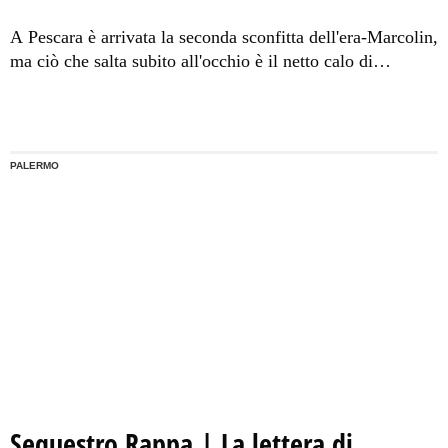
A Pescara è arrivata la seconda sconfitta dell'era-Marcolin,
ma ciò che salta subito all'occhio è il netto calo di
prestazioni nelle ultime due partite degli etnei. Anche i
giocatori arrivati a gennaio non sembrano riuscire più a
trascinare la squadra, a far discutere è ancora la
preparazione atletica. Il regista lascia il club.
PALERMO
Sequestro Rappa | La lettera di