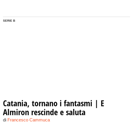
forniture e sversamento sul suolo di rifiuti liquidi. Il
Tribunale ordina nuove indagini per trovare i veri
colpevoli.
SERIE B
Catania, tornano i fantasmi | E
Almiron rescinde e saluta
di
Francesco Cammuca