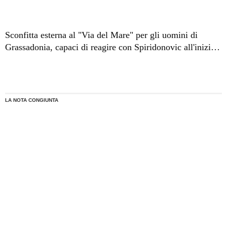
Sconfitta esterna al "Via del Mare" per gli uomini di
Grassadonia, capaci di reagire con Spiridonovic all'iniziale
vantaggio di Moscardelli, ma colpiti nella ripresa dal gol
di Salvi.
LA NOTA CONGIUNTA