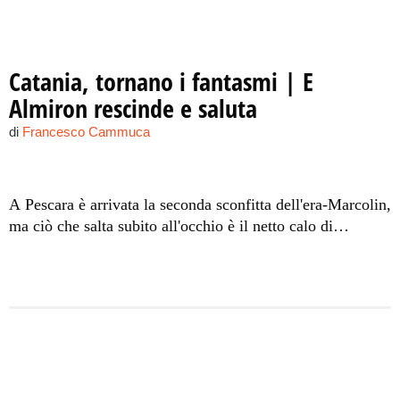
Catania, tornano i fantasmi | E
Almiron rescinde e saluta
di
Francesco Cammuca
A Pescara è arrivata la seconda sconfitta dell'era-Marcolin,
ma ciò che salta subito all'occhio è il netto calo di
prestazioni nelle ultime due partite degli etnei. Anche i
giocatori arrivati a gennaio non sembrano riuscire più a
trascinare la squadra, a far discutere è ancora la
preparazione atletica. Il regista lascia il club.