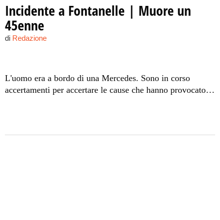
Incidente a Fontanelle | Muore un
45enne
di
Redazione
L'uomo era a bordo di una Mercedes. Sono in corso
accertamenti per accertare le cause che hanno provocato
l'incidente. Sono intervenuti polizia, vigili del fuoco, 118,
vigili urbani e un medico legale.