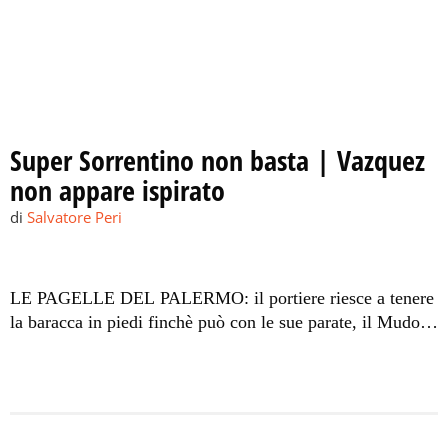
Super Sorrentino non basta | Vazquez
non appare ispirato
di
Salvatore Peri
LE PAGELLE DEL PALERMO: il portiere riesce a tenere
la baracca in piedi finchè può con le sue parate, il Mudo
non è capace di illuminare la squadra con le sue giocate.
Da rivedere Rigoni, Gilardino paga il triplo impegno in
pochi giorni.