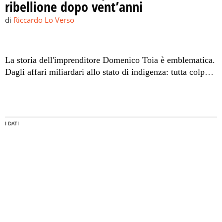
ribellione dopo vent’anni
di
Riccardo Lo Verso
La storia dell'imprenditore Domenico Toia è emblematica.
Dagli affari miliardari allo stato di indigenza: tutta colpa
dei pagamenti imposti dai boss di Bagheria.
La storia:
l'uomo che pagava il pizzo in lire (clicca qui per leggere).
I DATI