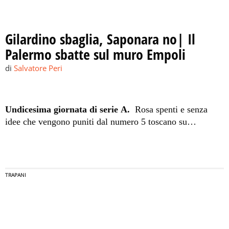
Gilardino sbaglia, Saponara no| Il
Palermo sbatte sul muro Empoli
di
Salvatore Peri
Undicesima giornata di serie A.
Rosa spenti e senza
idee che vengono puniti dal numero 5 toscano su
punizione al 53'. La panchina di Iachini adesso torna a
traballare.
TRAPANI