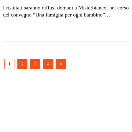
I risultati saranno diffusi domani a Misterbianco, nel corso
del convegno “Una famiglia per ogni bambino”
promosso dall’associazione Comitato Italiano
Reinserimento Sociale Onlus di Catania, capofila del
progetto.
1
2
3
4
»