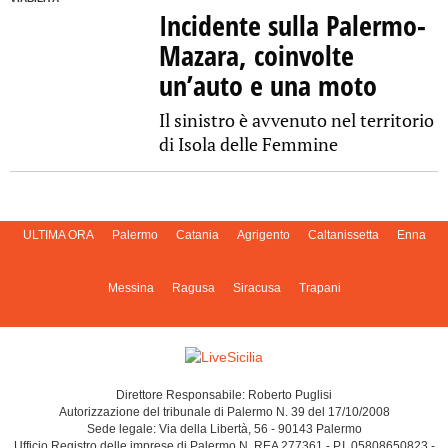
Incidente sulla Palermo-
Mazara, coinvolte
un’auto e una moto
Il sinistro è avvenuto nel territorio
di Isola delle Femmine
ULTIMA ORA
Palermo
Catania
Agrigento
Caltanissetta
Enna
Messina
Ragusa
Siracusa
Trapani
Direttore Responsabile: Roberto Puglisi
Autorizzazione del tribunale di Palermo N. 39 del 17/10/2008
Sede legale: Via della Libertà, 56 - 90143 Palermo
Ufficio Registro delle imprese di Palermo N. REA 277361 - P.I. 05808650823 -