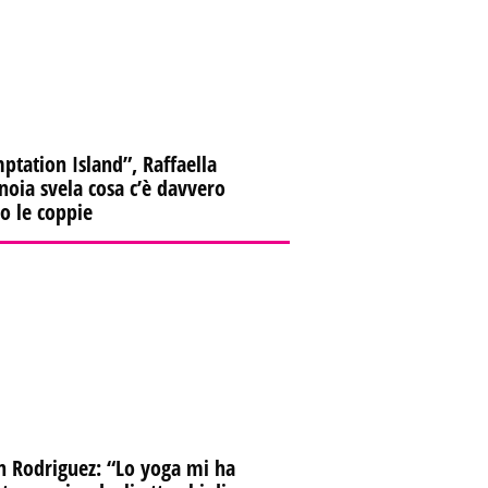
ptation Island”, Raffaella
oia svela cosa c’è davvero
ro le coppie
n Rodriguez: “Lo yoga mi ha