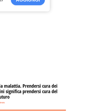
la malattia. Prendersi cura dei
i significa prendersi cura del
uturo
News