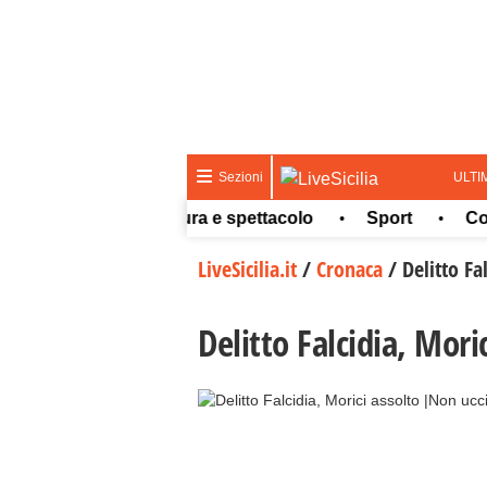
ULTI
Sezioni
Meteo
Cultura e spettacolo
Sport
Concors
•
•
•
LiveSicilia.it
/
Cronaca
/
Delitto Fa
Delitto Falcidia, Mori