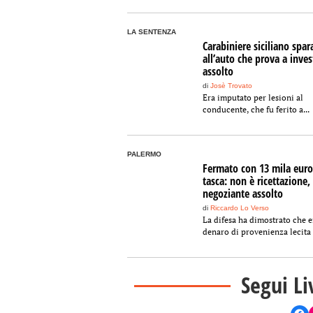
LA SENTENZA
Carabiniere siciliano spar
all’auto che prova a invest
assolto
di
Josè Trovato
Era imputato per lesioni al
conducente, che fu ferito a...
PALERMO
Fermato con 13 mila euro
tasca: non è ricettazione,
negoziante assolto
di
Riccardo Lo Verso
La difesa ha dimostrato che e
denaro di provenienza lecita
Segui Li