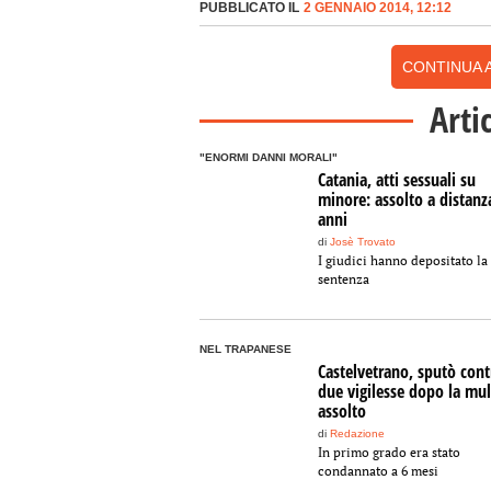
PUBBLICATO IL
2 GENNAIO 2014, 12:12
CONTINUA A
Arti
"ENORMI DANNI MORALI"
Catania, atti sessuali su
minore: assolto a distanz
anni
di
Josè Trovato
I giudici hanno depositato la
sentenza
NEL TRAPANESE
Castelvetrano, sputò cont
due vigilesse dopo la mul
assolto
di
Redazione
In primo grado era stato
condannato a 6 mesi