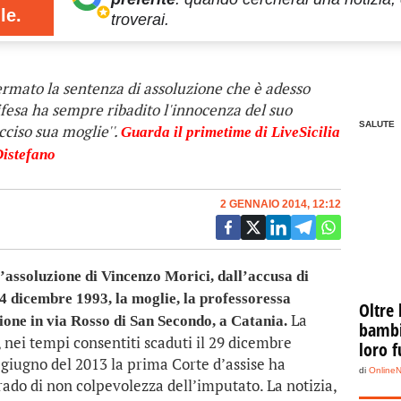
le.
troverai.
ermato la sentenza di assoluzione che è adesso
 difesa ha sempre ribadito l'innocenza del suo
SALUTE
cciso sua moglie''.
Guarda il primetime di LiveSicilia
Distefano
2 GENNAIO 2014, 12:12
’assoluzione di Vincenzo Morici, dall’accusa di
l 4 dicembre 1993, la moglie, la professoressa
Oltre 
La
zione in via Rosso di San Secondo, a Catania.
bambin
nei tempi consentiti scaduti il 29 dicembre
loro f
3 giugno del 2013 la prima Corte d’assise ha
di
Online
ado di non colpevolezza dell’imputato. La notizia,