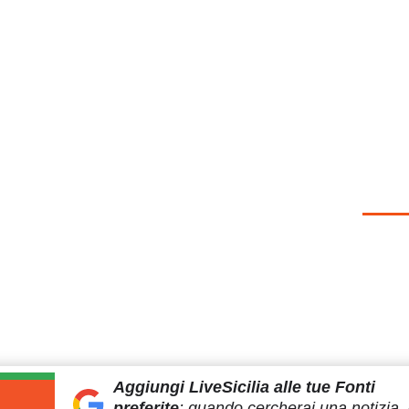
Aggiungi LiveSicilia
alle tue Fonti
preferite
:
quando cercherai
una notizia, 