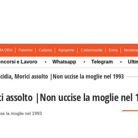
MA ORA
Palermo
Catania
Agrigento
Caltanissetta
Enna
Messina
i e Lavoro
Whatsapp
Telegram
Ultima or
•
•
•
lcidia, Morici assolto |Non uccise la moglie nel 1993
ci assolto |Non uccise la moglie nel 