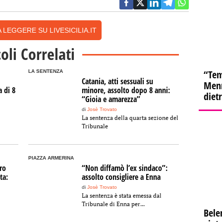
 LEGGERE SU LIVESICILIA.IT
coli Correlati
“Tem
LA SENTENZA
Catania, atti sessuali su
Menn
a di 8
minore, assolto dopo 8 anni:
diet
“Gioia e amarezza”
di
Josè Trovato
La sentenza della quarta sezione del
Tribunale
PIAZZA ARMERINA
ro
“Non diffamò l’ex sindaco”:
ta:
assolto consigliere a Enna
di
Josè Trovato
La sentenza è stata emessa dal
Tribunale di Enna per...
Bele