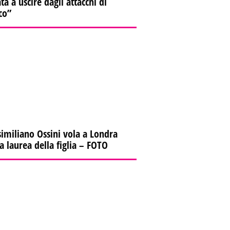
ta a uscire dagli attacchi di
co”
imiliano Ossini vola a Londra
la laurea della figlia – FOTO