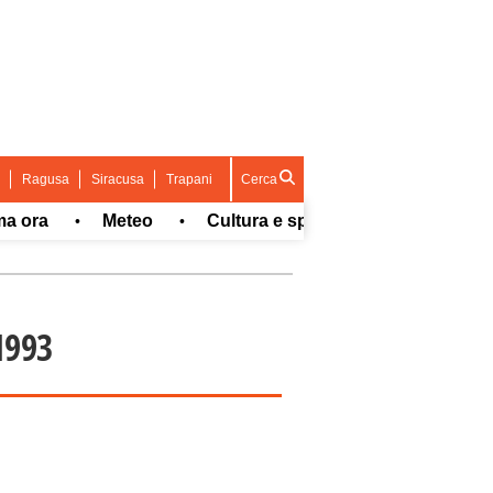
Ragusa
Siracusa
Trapani
Cerca
a
Meteo
Cultura e spettacolo
Sport
•
•
•
•
1993