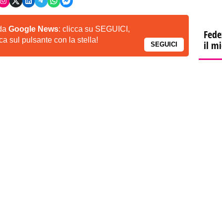
 da
Google News
: clicca su SEGUICI,
Fede
a sul pulsante con la stella!
il m
SEGUICI