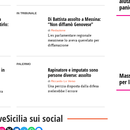
aiuta
pani
IN TRIBUNALE
a
Di Battista assolto a Messina:
irlo:
“Non diffamò Genovese”
di
Redazione
L'ex parlamentare regionale
messinese lo aveva querelato per
diffamazione
PALERMO
 in
Rapinatore e imputato sono
Mass
persone diverse: assolto
per 
di
Riccardo Lo Verso
Una perizia disposta dalla difesa
svelerebbe l'errore
ra
veSicilia sui social