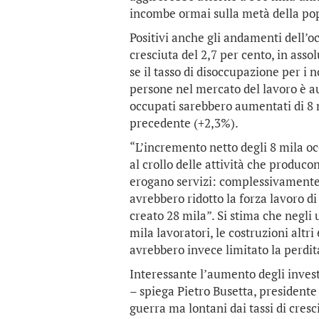
incombe ormai sulla metà della po
Positivi anche gli andamenti dell’o
cresciuta del 2,7 per cento, in asso
se il tasso di disoccupazione per i no
persone nel mercato del lavoro è au
occupati sarebbero aumentati di 8 m
precedente (+2,3%).
“L’incremento netto degli 8 mila o
al crollo delle attività che produco
erogano servizi: complessivamente l
avrebbero ridotto la forza lavoro di
creato 28 mila”. Si stima che negli 
mila lavoratori, le costruzioni altri
avrebbero invece limitato la perdit
Interessante l’aumento degli investi
– spiega Pietro Busetta, presidente
guerra ma lontani dai tassi di cres