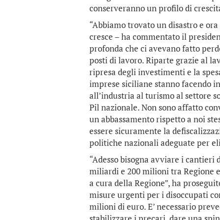
conserveranno un profilo di crescit
“Abbiamo trovato un disastro e ora l
cresce – ha commentato il presiden
profonda che ci avevano fatto perde
posti di lavoro. Riparte grazie al l
ripresa degli investimenti e la spes
imprese siciliane stanno facendo in 
all’industria al turismo al settore s
Pil nazionale. Non sono affatto conv
un abbassamento rispetto a noi stess
essere sicuramente la defiscalizza
politiche nazionali adeguate per e
“Adesso bisogna avviare i cantieri 
miliardi e 200 milioni tra Regione e
a cura della Regione”, ha proseguit
misure urgenti per i disoccupati con 
milioni di euro. E’ necessario pre
stabilizzare i precari, dare una spin