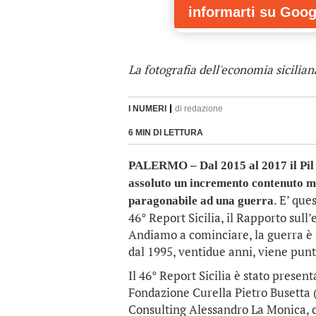
informarti
su Goog
La fotografia dell'economia sicilian
I NUMERI
di
redazione
6 MIN DI LETTURA
PALERMO – Dal 2015 al 2017 il Pil de
assoluto un incremento contenuto ma
. E’ qu
paragonabile ad una guerra
46° Report Sicilia, il Rapporto sull’
Andiamo a cominciare, la guerra è 
dal 1995, ventidue anni, viene pun
Il 46° Report Sicilia è stato presen
Fondazione Curella Pietro Busetta (
Consulting Alessandro La Monica, c