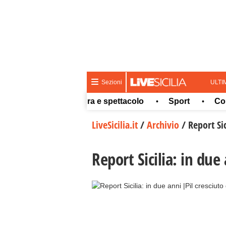
ULTI
Sezioni
Meteo
Cultura e spettacolo
Sport
Concors
•
•
•
LiveSicilia.it
/
Archivio
/
Report Sic
Report Sicilia: in due