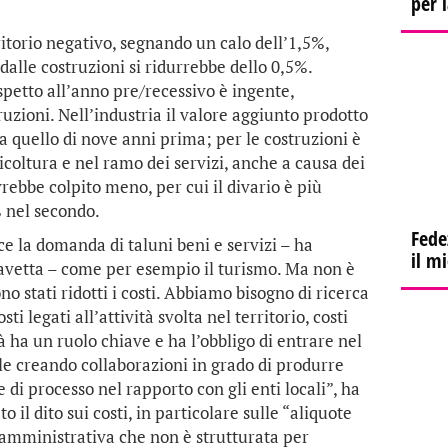
per 
ritorio negativo, segnando un calo dell’1,5%,
dalle costruzioni si ridurrebbe dello 0,5%.
petto all’anno pre/recessivo è ingente,
truzioni. Nell’industria il valore aggiunto prodotto
a quello di nove anni prima; per le costruzioni è
oltura e nel ramo dei servizi, anche a causa dei
avrebbe colpito meno, per cui il divario è più
 nel secondo.
Fede
sce la domanda di taluni beni e servizi – ha
il m
Bavetta – come per esempio il turismo. Ma non è
no stati ridotti i costi. Abbiamo bisogno di ricerca
i legati all’attività svolta nel territorio, costi
tà ha un ruolo chiave e ha l’obbligo di entrare nel
ile creando collaborazioni in grado di produrre
di processo nel rapporto con gli enti locali”, ha
il dito sui costi, in particolare sulle “aliquote
a amministrativa che non è strutturata per