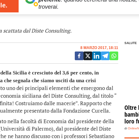
le.
troverai.
a scattata dal Diste Consulting.
SALUTE
8 MARZO 2017, 18:11
lla Sicilia è cresciuto del 3,6 per cento, in
 che segnala che siamo usciti da una crisi
esto uno dei principali elementi che emergono dal
economia siciliana del Diste Consulting, dal titolo “
finita! Costruiamo dalle macerie”. Rapporto che
Oltre 
tualmente presentato dalla Fondazione Curella.
bambin
loro f
tato nella facoltà di Economia dal presidente della
Università di Palermo), dal presidente del Diste
di
Online
he ne hanno discusso con i professori Sebastiano