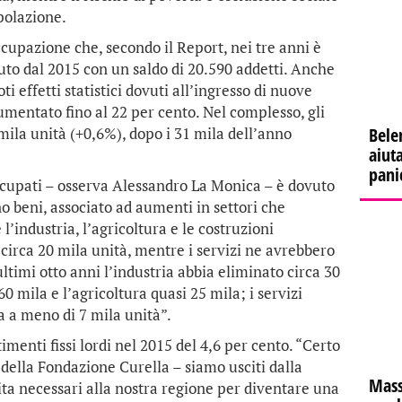
polazione.
ccupazione che, secondo il Report, nei tre anni è
luto dal 2015 con un saldo di 20.590 addetti. Anche
ti effetti statistici dovuti all’ingresso di nuove
mentato fino al 22 per cento. Nel complesso, gli
ila unità (+0,6%), dopo i 31 mila dell’anno
Bele
aiuta
pani
ccupati – osserva Alessandro La Monica – è dovuto
no beni, associato ad aumenti in settori che
’industria, l’agricoltura e le costruzioni
 circa 20 mila unità, mentre i servizi ne avrebbero
ultimi otto anni l’industria abbia eliminato circa 30
 60 mila e l’agricoltura quasi 25 mila; i servizi
a a meno di 7 mila unità”.
menti fissi lordi nel 2015 del 4,6 per cento. “Certo
 della Fondazione Curella – siamo usciti dalla
Mass
cita necessari alla nostra regione per diventare una