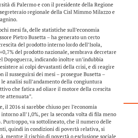
sità di Palermo e con il presidente della Regione
l segreteraio regionale della Cisl Mimmo Milazzo e
Dagnino.
ochi mesi fa, delle statistiche sull’economia
essore Pietro Busetta – ha generato un certo
rescita del prodotto interno lordo dell’Isola,
n +0,7% del prodotto nazionale, sembrava decretare
del Dopoguerra, indicando inoltre un’indubbia
sistere ai colpi devastanti della crisi, e di reagire
on il susseguirsi dei mesi – prosegue Busetta –
 le analisi sull’andamento della congiuntura
tivo che fatica ad oliare il motore della crescita
te attenuata”.
e, il 2016 si sarebbe chiuso per l’economia
 intorno all’1,0%, per la seconda volta di fila meno
. Purtroppo, va sottolineato, che il numero delle
ti, quindi in condizioni di povertà relativa, si
à, mentre il rischio di povertà o esclusione sociale