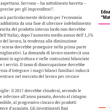
si aspettano. Servono – ha sottolineato bavetta –
 precise per gli imprenditori”.
Edoa
“Mat
7 sarà particolarmente delicato per l’economia
raddistinta da una fase di ulteriore indebolimento
crescita del prodotto interno lordo non dovrebbe
 dell’Italia), dopo l’aumento medio annuo dell’1,5%
o del lavoro, la tendenza alla diminuzione
e scorsa dovrebbe proseguire nella prima parte
 migliorativi. La domanda di lavoro manterrà una
sioni in agricoltura e nelle costruzioni bilanciate
 e i servizi. Il tasso di disoccupazione dovrebbe
enza d’integrare i magri bilanci familiari indurrà
 entrare nel mercato del lavoro per cercare
iglie: il 2017 dovrebbe chiudersi, secondo le
 inferiore all’anno passato, dovuto al ristagno
nibile, al progressivo rincaro dei prodotti
ere d’acquisto. Gli investimenti fissi