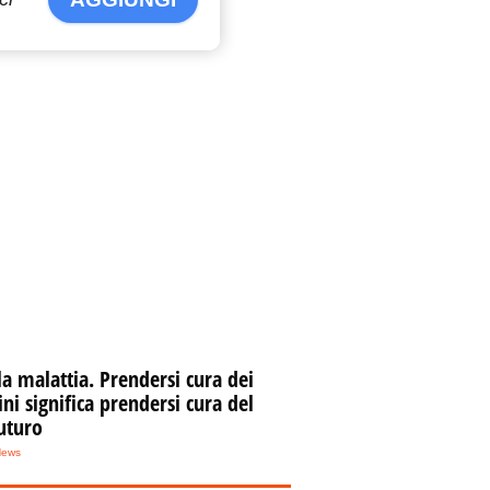
la malattia. Prendersi cura dei
i significa prendersi cura del
uturo
News