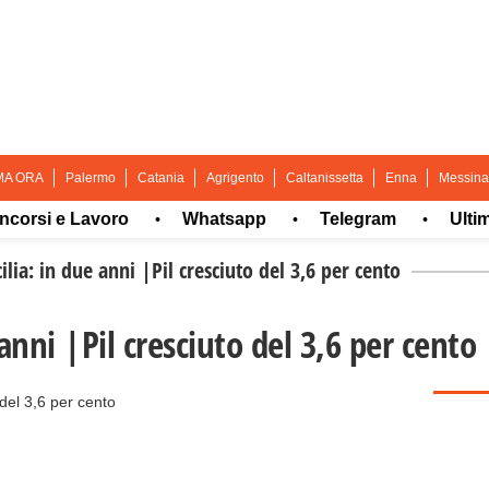
MA ORA
Palermo
Catania
Agrigento
Caltanissetta
Enna
Messina
i e Lavoro
Whatsapp
Telegram
Ultima ora
•
•
•
ilia: in due anni |Pil cresciuto del 3,6 per cento
 anni |Pil cresciuto del 3,6 per cento