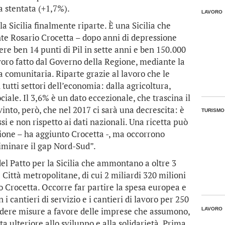
a stentata (+1,7%).
LAVORO
a Sicilia finalmente riparte. È una Sicilia che
te Rosario Crocetta – dopo anni di depressione
re ben 14 punti di Pil in sette anni e ben 150.000
avoro fatto dal Governo della Regione, mediante la
a comunitaria. Riparte grazie al lavoro che le
tutti settori dell’economia: dalla agricoltura,
ociale. Il 3,6% è un dato eccezionale, che trascina il
into, però, che nel 2017 ci sarà una decrescita: è
TURISMO
i e non rispetto ai dati nazionali. Una ricetta può
zione – ha aggiunto Crocetta -, ma occorrono
liminare il gap Nord-Sud”.
del Patto per la Sicilia che ammontano a oltre 3
 Città metropolitane, di cui 2 miliardi 320 milioni
o Crocetta. Occorre far partire la spesa europea e
i cantieri di servizio e i cantieri di lavoro per 250
vedere misure a favore delle imprese che assumono,
LAVORO
ta ulteriore allo sviluppo e alla solidarietà. Prima