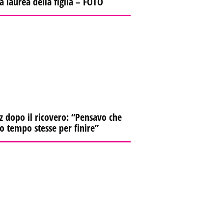
la laurea della figlia – FOTO
z dopo il ricovero: “Pensavo che
io tempo stesse per finire”