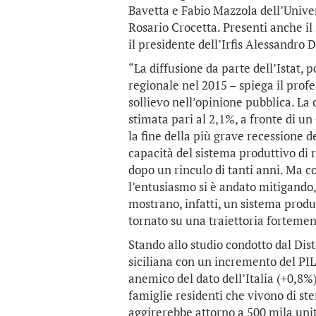
Bavetta e Fabio Mazzola dell’Univer
Rosario Crocetta. Presenti anche i
il presidente dell’Irfis Alessandro 
“La diffusione da parte dell’Istat, p
regionale nel 2015 – spiega il prof
sollievo nell’opinione pubblica. La c
stimata pari al 2,1%, a fronte di u
la fine della più grave recessione 
capacità del sistema produttivo di re
dopo un rinculo di tanti anni. Ma c
l’entusiasmo si è andato mitigando,
mostrano, infatti, un sistema produt
tornato su una traiettoria fortemen
Stando allo studio condotto dal Dist
siciliana con un incremento del PIL
anemico del dato dell’Italia (+0,8%)
famiglie residenti che vivono di sten
aggirerebbe attorno a 500 mila unit