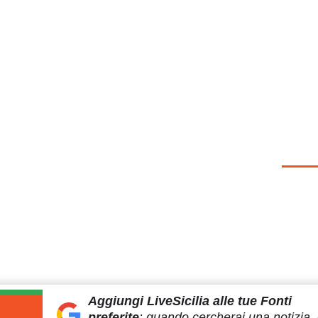
Aggiungi LiveSicilia
alle tue Fonti
preferite
:
quando cercherai
una notizia, 