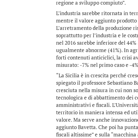
regione a sviluppo compiuto”.
L’industria sarebbe ritornata in ter
mentre il valore aggiunto prodotto 
L’arretramento della produzione ris
soprattutto per l’industria e le cos
nel 2016 sarebbe inferiore del 44% 
ugualmente abnorme (41%). In agric
forti contenuti anticiclici, la crisi 
misurato: -7% nel primo caso e -4%
“La Sicilia è in crescita perché cre
spiegato il professore Sebastiano 
cresciuta nella misura in cui non so
tecnologica e di abbattimento dei cost
amministrativi e fiscali. L’Universi
territorio in maniera intensa ed ut
valore. Ma serve anche innovazione 
aggiunto Bavetta. Che poi ha puntato 
fiscali altissime” e sulla “macchin