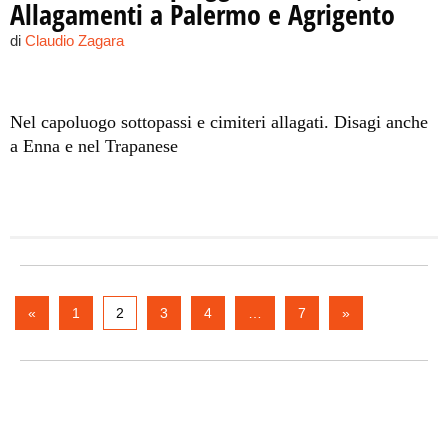
Allagamenti a Palermo e Agrigento
di
Claudio Zagara
Nel capoluogo sottopassi e cimiteri allagati. Disagi anche
a Enna e nel Trapanese
«
1
2
3
4
…
7
»