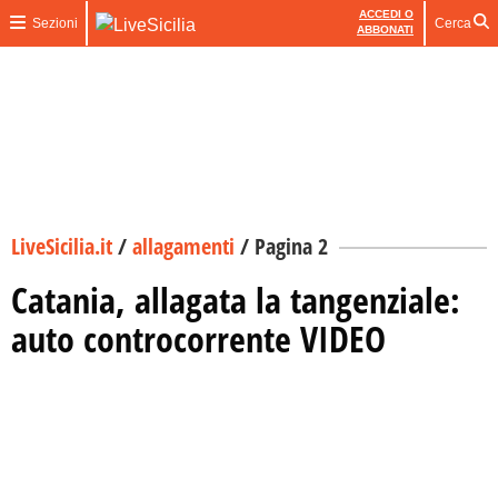
ACCEDI O
Sezioni
Cerca
ABBONATI
LiveSicilia.it
/
allagamenti
/
Pagina 2
Catania, allagata la tangenziale:
auto controcorrente VIDEO