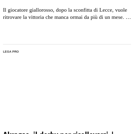
Il giocatore giallorosso, dopo la sconfitta di Lecce, vuole
ritrovare la vittoria che manca ormai da più di un mese. Il
Gigante arriverà al "San Filippo" in un momento critico,
ma non si può abbassare la guardia.
LEGA PRO