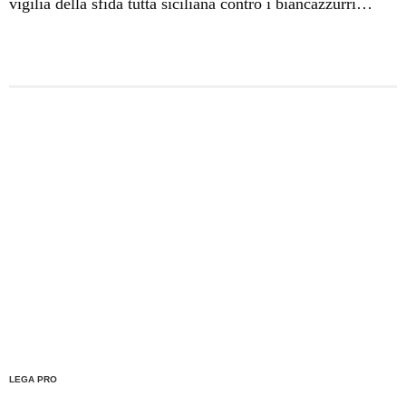
vigilia della sfida tutta siciliana contro i biancazzurri
allenati da Nicola Legrottaglie. Tanto rispetto per il
Gigante, ma l'obiettivo è uno solo: riconquistare i tre
punti.
LEGA PRO