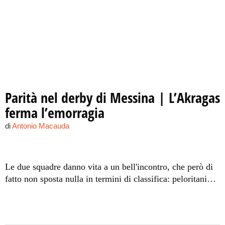
Parità nel derby di Messina | L’Akragas
ferma l’emorragia
di
Antonio Macauda
Le due squadre danno vita a un bell'incontro, che però di
fatto non sposta nulla in termini di classifica: peloritani
ancora a secco di vittorie, Gigante che interrompe la
striscia di quattro ko di fila. A Cristaldi risponde Fornito,
palo di Marino nella ripresa.