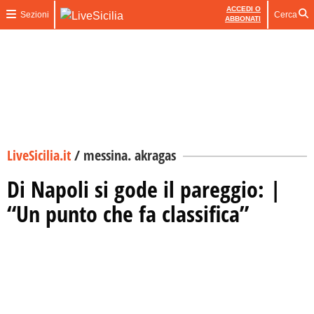
ACCEDI O
Sezioni
Cerca
ABBONATI
LiveSicilia.it
/
messina. akragas
Di Napoli si gode il pareggio: |
“Un punto che fa classifica”