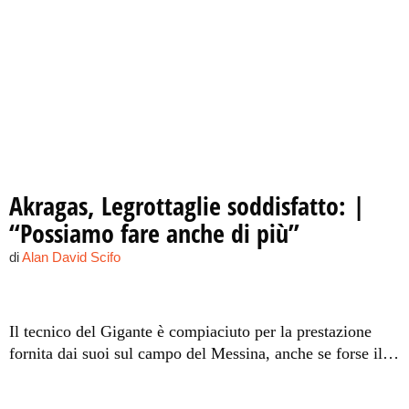
Akragas, Legrottaglie soddisfatto: |
“Possiamo fare anche di più”
di
Alan David Scifo
Il tecnico del Gigante è compiaciuto per la prestazione
fornita dai suoi sul campo del Messina, anche se forse il
punto sta un po' stretto alla squadra biancoblu, che ora può
guardare con maggiore fiducia al finale di 2015.