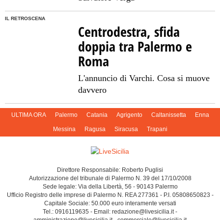
IL RETROSCENA
Centrodestra, sfida
doppia tra Palermo e
Roma
L'annuncio di Varchi. Cosa si muove
davvero
ULTIMA ORA
Palermo
Catania
Agrigento
Caltanissetta
Enna
Messina
Ragusa
Siracusa
Trapani
Direttore Responsabile: Roberto Puglisi
Autorizzazione del tribunale di Palermo N. 39 del 17/10/2008
Sede legale: Via della Libertà, 56 - 90143 Palermo
Ufficio Registro delle imprese di Palermo N. REA 277361 - P.I. 05808650823 -
Capitale Sociale: 50.000 euro interamente versati
Tel.: 0916119635 - Email: redazione@livesicilia.it -