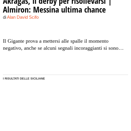
Akragas, il derby per risollevarsi |
Almiron: Messina ultima chance
di
Alan David Scifo
Il Gigante prova a mettersi alle spalle il momento
negativo, anche se alcuni segnali incoraggianti si sono
intravisti già contro il Foggia. Al "San Filippo" i
biancazzurri si giocano una fetta di stagione, il
centrocampista il futuro nella città dei Templi.
I RISULTATI DELLE SICILIANE