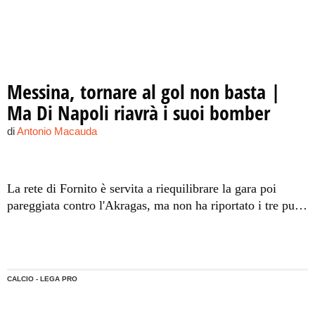
Messina, tornare al gol non basta |
Ma Di Napoli riavrà i suoi bomber
di
Antonio Macauda
La rete di Fornito è servita a riequilibrare la gara poi
pareggiata contro l'Akragas, ma non ha riportato i tre punti
in casa giallorossa. Tavares e Gustavo sono di nuovo a
disposizione del mister milanese, e saranno fondamentali
per il finale di 2015.
CALCIO - LEGA PRO