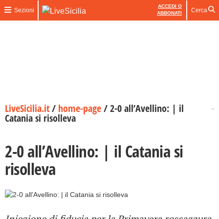
ACCEDI O
Sezioni
Cerca
ABBONATI
LiveSicilia.it
/
home-page
/
2-0 all’Avellino: | il
Catania si risolleva
2-0 all’Avellino: | il Catania si
risolleva
Iniezione di fiducia per la Primavera rossazzura