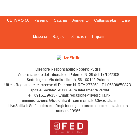
ULTIMA ORA
Palermo
Catania
Agrigento
Caltanissetta
Enna
Messina
Ragusa
Siracusa
Trapani
Direttore Responsabile: Roberto Puglisi
Autorizzazione del tribunale di Palermo N. 39 del 17/10/2008
Sede legale: Via della Libertà, 56 - 90143 Palermo
Ufficio Registro delle imprese di Palermo N. REA 277361 - P.I. 05808650823 -
Capitale Sociale: 50.000 euro interamente versati
Tel.: 0916119635 - Email: redazione@livesicilia.it -
amministrazione@livesicilia.it - commerciale@livesicilia.it
LiveSicilia.it Srl è iscritta nel Registro degli operatori di comunicazione al
numero 19965.