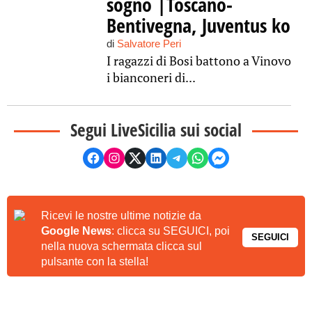
sogno |Toscano-
Bentivegna, Juventus ko
di
Salvatore Peri
I ragazzi di Bosi battono a Vinovo
i bianconeri di...
Segui LiveSicilia sui social
Ricevi le nostre ultime notizie da
Google News
: clicca su SEGUICI, poi
SEGUICI
nella nuova schermata clicca sul
pulsante con la stella!