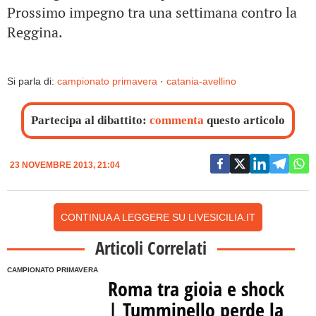
Prossimo impegno tra una settimana contro la
Reggina.
Si parla di:
campionato primavera
·
catania-avellino
Partecipa al dibattito:
commenta
questo articolo
23 NOVEMBRE 2013, 21:04
CONTINUA A LEGGERE SU LIVESICILIA.IT
Articoli Correlati
CAMPIONATO PRIMAVERA
Roma tra gioia e shock
| Tumminello perde la