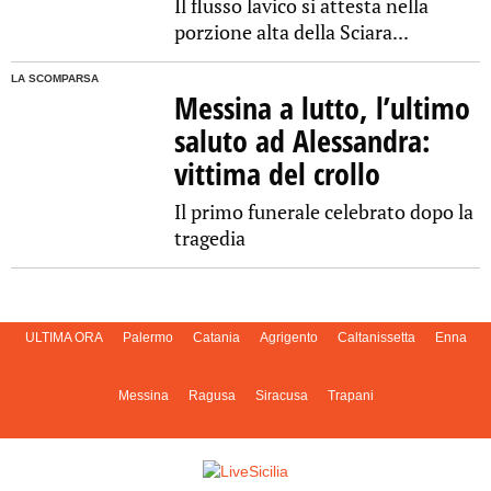
Il flusso lavico si attesta nella
porzione alta della Sciara...
LA SCOMPARSA
Messina a lutto, l’ultimo
saluto ad Alessandra:
vittima del crollo
Il primo funerale celebrato dopo la
tragedia
ULTIMA ORA
Palermo
Catania
Agrigento
Caltanissetta
Enna
Messina
Ragusa
Siracusa
Trapani