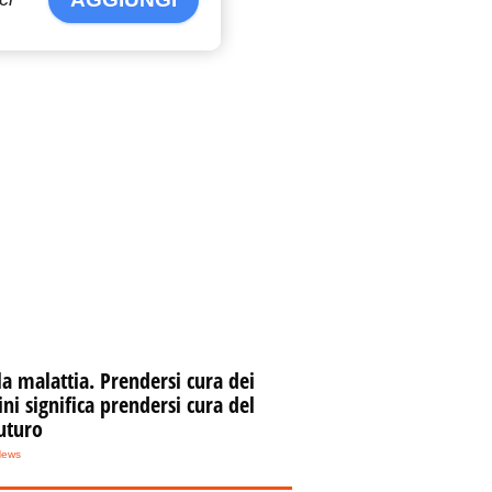
la malattia. Prendersi cura dei
i significa prendersi cura del
uturo
iolento temporale su
lermo, allagamenti e alberi
News
aduti – VIDEO