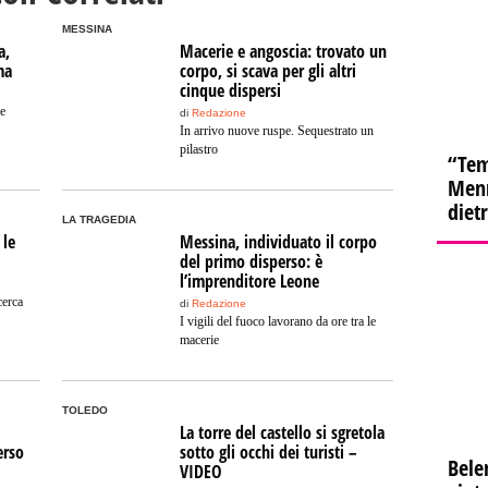
MESSINA
a,
Macerie e angoscia: trovato un
ma
corpo, si scava per gli altri
cinque dispersi
le
di
Redazione
In arrivo nuove ruspe. Sequestrato un
pilastro
“Tem
Menn
diet
LA TRAGEDIA
 le
Messina, individuato il corpo
del primo disperso: è
l’imprenditore Leone
cerca
di
Redazione
I vigili del fuoco lavorano da ore tra le
macerie
TOLEDO
La torre del castello si sgretola
erso
sotto gli occhi dei turisti –
Bele
VIDEO