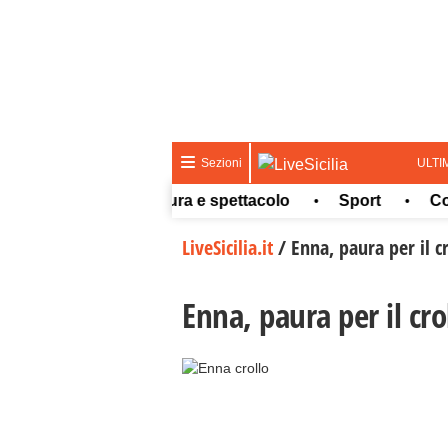
ULTI
Sezioni
Meteo
Cultura e spettacolo
Sport
Concors
•
•
•
LiveSicilia.it
/
Enna, paura per il c
Enna, paura per il cro