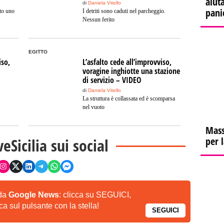
aiuta
di
Daniela Vitello
pani
ato uno
I detriti sono caduti nel parcheggio.
Nessun ferito
EGITTO
iso,
L’asfalto cede all’improvviso,
voragine inghiotte una stazione
di servizio – VIDEO
di
Daniela Vitello
La struttura è collassata ed è scomparsa
nel vuoto
Mass
veSicilia sui social
per 
 da
Google News
: clicca su SEGUICI,
a sul pulsante con la stella!
SEGUICI