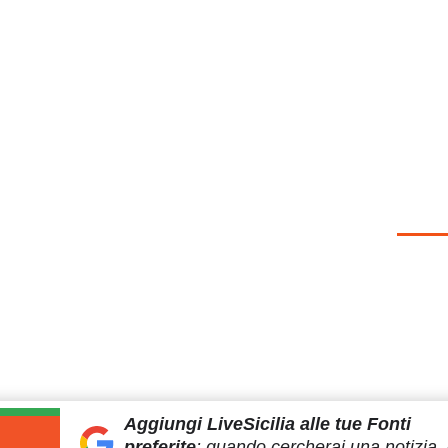
Aggiungi LiveSicilia
alle tue Fonti
preferite
:
quando cercherai
una notizia, 