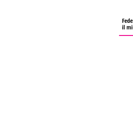
Fede
il m