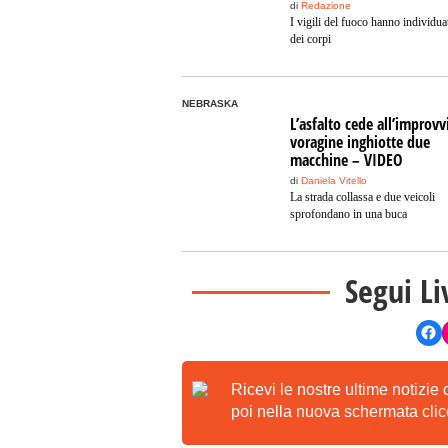
di
Redazione
I vigili del fuoco hanno individu
dei corpi
NEBRASKA
L’asfalto cede all’improvv
voragine inghiotte due
macchine – VIDEO
di
Daniela Vitello
La strada collassa e due veicoli
sprofondano in una buca
Segui Li
Ricevi le nostre ultime notizie
poi nella nuova schermata clicc