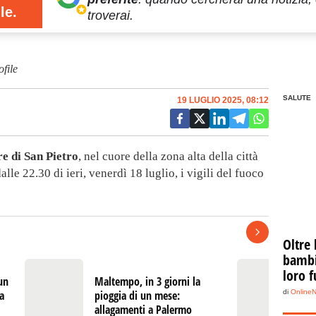
le.
troverai.
ofile
SALUTE
19 LUGLIO 2025, 08:12
re di San Pietro
, nel cuore della zona alta della città
lle 22.30 di ieri, venerdì 18 luglio, i vigili del fuoco
Oltre 
bambin
loro f
 un
Maltempo, in 3 giorni la
V
la
pioggia di un mese:
Pa
di
Online
allagamenti a Palermo
c