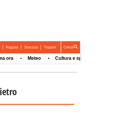
Ragusa
Siracusa
Trapani
Cerca
a
Meteo
Cultura e spettacolo
Sport
•
•
•
•
Pietro