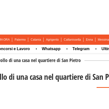
MA ORA
Palermo
Catania
Agrigento
Caltanissetta
Enna
Messina
i e Lavoro
Whatsapp
Telegram
Ultima or
•
•
•
rollo di una casa nel quartiere di San Pietro
llo di una casa nel quartiere di San 