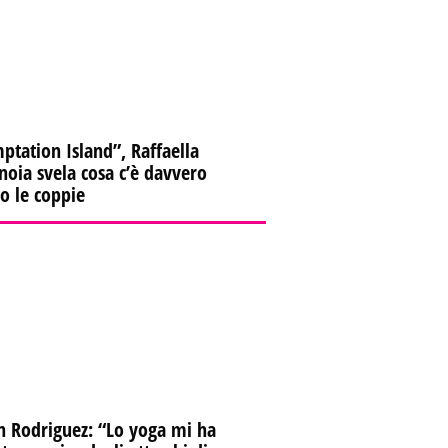
ptation Island”, Raffaella
oia svela cosa c’è davvero
ro le coppie
n Rodriguez: “Lo yoga mi ha