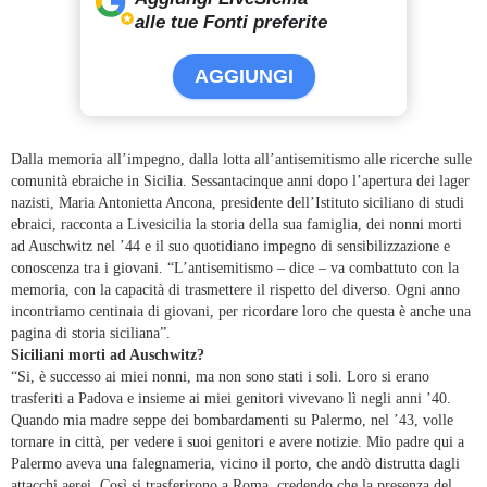
alle tue Fonti preferite
AGGIUNGI
Dalla memoria all’impegno, dalla lotta all’antisemitismo alle ricerche sulle
comunità ebraiche in Sicilia. Sessantacinque anni dopo l’apertura dei lager
nazisti, Maria Antonietta Ancona, presidente dell’Istituto siciliano di studi
ebraici, racconta a Livesicilia la storia della sua famiglia, dei nonni morti
ad Auschwitz nel ’44 e il suo quotidiano impegno di sensibilizzazione e
conoscenza tra i giovani. “L’antisemitismo – dice – va combattuto con la
memoria, con la capacità di trasmettere il rispetto del diverso. Ogni anno
incontriamo centinaia di giovani, per ricordare loro che questa è anche una
pagina di storia siciliana”.
Siciliani morti ad Auschwitz?
“Si, è successo ai miei nonni, ma non sono stati i soli. Loro si erano
trasferiti a Padova e insieme ai miei genitori vivevano lì negli anni ’40.
Quando mia madre seppe dei bombardamenti su Palermo, nel ’43, volle
tornare in città, per vedere i suoi genitori e avere notizie. Mio padre qui a
Palermo aveva una falegnameria, vicino il porto, che andò distrutta dagli
attacchi aerei. Così si trasferirono a Roma, credendo che la presenza del