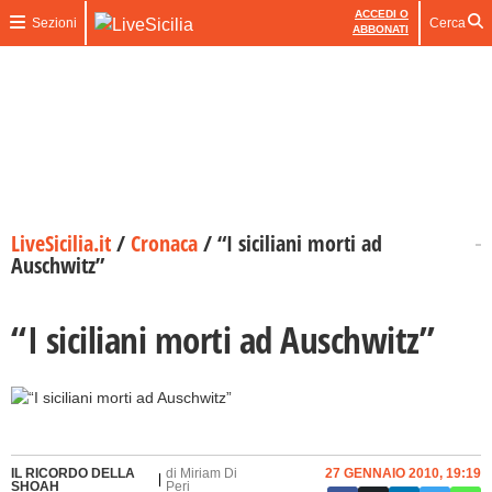
ACCEDI O
Sezioni
Cerca
ABBONATI
LiveSicilia.it
/
Cronaca
/
“I siciliani morti ad
Auschwitz”
“I siciliani morti ad Auschwitz”
IL RICORDO DELLA
di
Miriam Di
27 GENNAIO 2010, 19:19
SHOAH
Peri