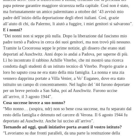
papa potesse garantire maggiore sicurezza nella capitale. Così non è stato,
ma fortunatamente un amico palermitano a ottobre del ’43 avvisò mio
padre dell’inizio della deportazione degli ebrei italiani. Così, grazie
all’aiuto di chi, da Palermo, li aiutò a fuggire, i miei genitori si salvarono”.
E i nonni?
“Dei nonni non si seppe più nulla. Dopo la liberazione dal fascismo mio
padre tornò a Padova in cerca dei suoi genitori, ma non trovò più nessuno.
Tramite la Crocerossa seppe le prime notizie, gli dissero che erano stati
deportati ad Auschwitz. Anni dopo io andai a Padova, per saperne di più.
Lì ho incontrato il rabbino Achille Viterbo, che mi mostrò una ricerca
condotta dagli studenti di un istituto tecnico di Viterbo. Proprio grazie a
loro ho saputo cosa ne era stato della mia famiglia. La nonna e una zia
vennero dapprima portate a Villa Venier, a Vo’ Euganeo, dove era stato
istituito un campo di concentramento. Nel luglio del ’44 furono deportate
per un breve periodo a San Saba, poi ad Auschwitz. Furono uccise
all’arrivo, il 3 agosto 1944”.
Cosa successe invece a suo nonno?
“Mio nonno… (sospira, ndr) non so bene cosa successe, ma fu separato dal
resto della famiglia e detenuto nel carcere di Verona. Il 6 agosto 1944 fu
deportato ad Auschwitz. Anche lui ucciso all’arrivo”.
Tornando ad oggi, quali iniziative porta avanti il vostro istituto?
“Lavoriamo su due fronti paralleli, da una parte la restituzione della