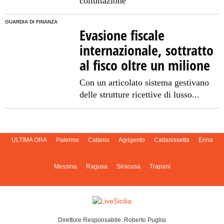
colluttazione
GUARDIA DI FINANZA
Evasione fiscale
internazionale, sottratto
al fisco oltre un milione
Con un articolato sistema gestivano
delle strutture ricettive di lusso...
ULTIMA ORA
Palermo
Catania
Agrigento
Caltanissetta
Enna
Messina
Ragusa
Siracusa
Trapani
Direttore Responsabile: Roberto Puglisi