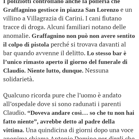
I poliziotti controllano anche la polleria che
e un
Graffagnino gestisce in piazza San Lorenzo
villino a Villagrazia di Carini. I cani fiutano
tracce di droga. Alcuni familiari notano delle
anomalie.
Graffagnino non può non avere sentito
perché si trovava davanti al
il colpo di pistola
bar quando avvenne il delitto.
Lo stesso bar è
l’unico rimasto aperto il giorno del funerale di
Nessuna
Claudio. Niente lutto, dunque.
solidarietà.
Qualcuno ricorda pure che l’uomo è andato
all’ospedale dove si sono radunati i parenti
Claudio.
“Doveva andare così… so che tu non hai
fatto niente”, avrebbe detto al padre della
. Una quindicina di giorni dopo una voce
vittima
anonima chiama Antonio Domino per dirgli che