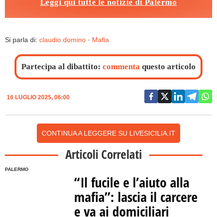
Leggi qui tutte le notizie di Palermo
Si parla di:
claudio domino
·
Mafia
Partecipa al dibattito:
commenta
questo articolo
16 LUGLIO 2025, 06:00
CONTINUA A LEGGERE SU LIVESICILIA.IT
Articoli Correlati
PALERMO
“Il fucile e l’aiuto alla
mafia”: lascia il carcere
e va ai domiciliari