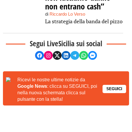
non entrano cash”
di
Riccardo Lo Verso
La strategia della banda del pizzo
Segui LiveSicilia sui social
Ricevi le nostre ultime notizie da
Google News
: clicca su SEGUICI, poi
SEGUICI
nella nuova schermata clicca sul
pulsante con la stella!