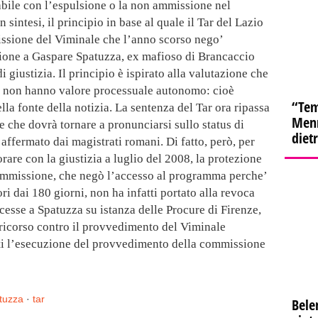
abile con l’espulsione o la non ammissione nel
sintesi, il principio in base al quale il Tar del Lazio
issione del Viminale che l’anno scorso nego’
ione a Gaspare Spatuzza, ex mafioso di Brancaccio
i giustizia. Il principio è ispirato alla valutazione che
’ non hanno valore processuale autonomo: cioè
“Tem
la fonte della notizia. La sentenza del Tar ora ripassa
Menn
e che dovrà tornare a pronunciarsi sullo status di
diet
affermato dai magistrati romani. Di fatto, però, per
rare con la giustizia a luglio del 2008, la protezione
ommissione, che negò l’accesso al programma perche’
ri dai 180 giorni, non ha infatti portato alla revoca
cesse a Spatuzza su istanza delle Procure di Firenze,
l ricorso contro il provvedimento del Viminale
atti l’esecuzione del provvedimento della commissione
tuzza
·
tar
Bele