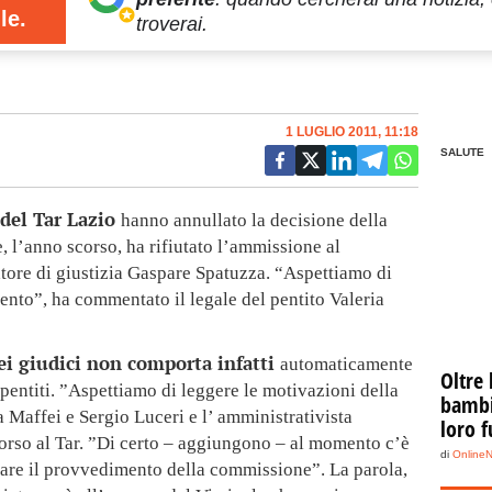
le.
troverai.
1 LUGLIO 2011, 11:18
SALUTE
 del Tar Lazio
hanno annullato la decisione della
 l’anno scorso, ha rifiutato l’ammissione al
tore di giustizia Gaspare Spatuzza. “Aspettiamo di
nto”, ha commentato il legale del pentito Valeria
ei giudici non comporta infatti
automaticamente
Oltre 
pentiti. ”Aspettiamo di leggere le motivazioni della
bambin
a Maffei e Sergio Luceri e l’ amministrativista
loro f
orso al Tar. ”Di certo – aggiungono – al momento c’è
di
Online
llare il provvedimento della commissione”. La parola,