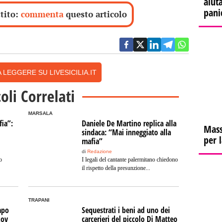
aiuta
pani
ttito:
commenta
questo articolo
 LEGGERE SU LIVESICILIA.IT
coli Correlati
MARSALA
fia”:
Daniele De Martino replica alla
Mass
sindaca: “Mai inneggiato alla
per 
mafia”
di
Redazione
o
I legali del cantante palermitano chiedono
il rispetto della presunzione...
TRAPANI
apo
Sequestrati i beni ad uno dei
kov
carcerieri del piccolo Di Matteo