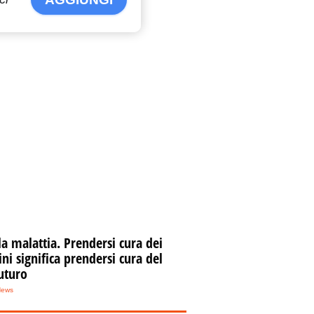
la malattia. Prendersi cura dei
i significa prendersi cura del
uturo
News