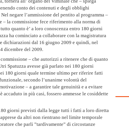
i, tornerà all’ organo del Viminale che – spiega
enendo conto dei contenuti e degli obblighi
. Nel negare l’ammissione del pentito al programma –
e – la commissione fece riferimento alla norma di
e tutto quanto è’ a loro conoscenza entro 180 giorni
uzza ha cominciato a collaborare con la magistratura
re dichiarazioni dal 16 giugno 2009 e quindi, nel
l 4 dicembre del 2009.
 commissione – che autorizzi a ritenere che di quanto
Utri Spatuzza avesse già parlato nei 180 giorni
ei 180 giorni quale termine ultimo per riferire fatti
 funzionale, secondo l’unanime volontà del
otivazione – a garantire tale genuinità e a evitare
 è accaduto in più casi, fossero ammesse le cosiddette
80 giorni previsti dalla legge tutti i fatti a loro diretta
apprese da altri non rientrano nel limite temporale
oratore che parli ”tardivamente” di circostanze