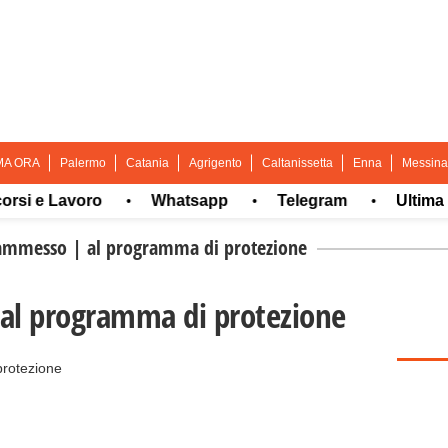
MA ORA
Palermo
Catania
Agrigento
Caltanissetta
Enna
Messina
e Lavoro
Whatsapp
Telegram
Ultima ora
•
•
•
ammesso | al programma di protezione
al programma di protezione