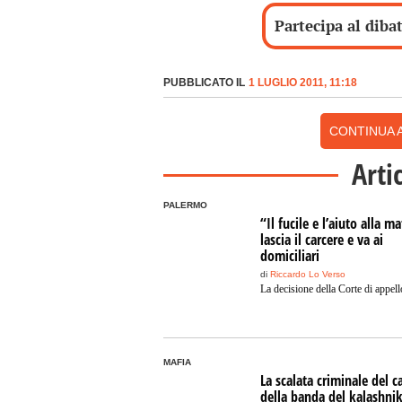
Partecipa al diba
PUBBLICATO IL
1 LUGLIO 2011, 11:18
CONTINUA A
Arti
PALERMO
“Il fucile e l’aiuto alla ma
lascia il carcere e va ai
domiciliari
di
Riccardo Lo Verso
La decisione della Corte di appell
MAFIA
La scalata criminale del c
della banda del kalashni