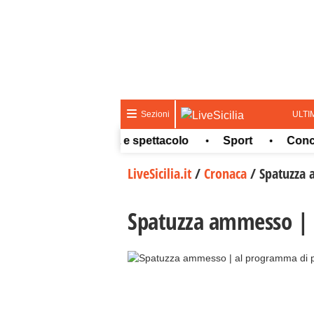
ULTI
Sezioni
teo
Cultura e spettacolo
Sport
Concorsi 
•
•
•
LiveSicilia.it
/
Cronaca
/
Spatuzza 
Spatuzza ammesso | 