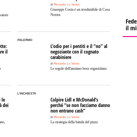
di
Riccardo Lo Verso
Giuseppe Costa è un irredimibile di Cosa
Nostra
vatore
Fede
il m
PALERMO
tte:
L’odio per i pentiti e il “no” al
re il
negoziante con il cognato
carabiniere
di
Riccardo Lo Verso
a
Le regole dell'anziano boss ergastolano
L'INCHIESTA
 le
Colpire Lidl e McDonald’s
à dei
perché “se non facciamo danno
non entrano cash”
di
Riccardo Lo Verso
ano,
La strategia della banda del pizzo