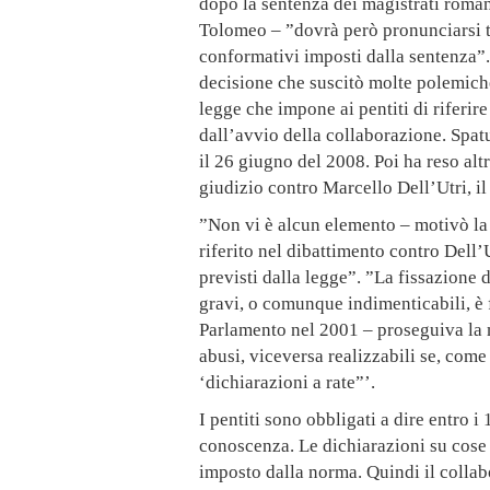
dopo la sentenza dei magistrati roman
Tolomeo – ”dovrà però pronunciarsi t
conformativi imposti dalla sentenza”
decisione che suscitò molte polemich
legge che impone ai pentiti di riferir
dall’avvio della collaborazione. Spat
il 26 giugno del 2008. Poi ha reso alt
giudizio contro Marcello Dell’Utri, i
”Non vi è alcun elemento – motivò la
riferito nel dibattimento contro Dell’
previsti dalla legge”. ”La fissazione d
gravi, o comunque indimenticabili, è
Parlamento nel 2001 – proseguiva la m
abusi, viceversa realizzabili se, come
‘dichiarazioni a rate”’.
I pentiti sono obbligati a dire entro i 1
conoscenza. Le dichiarazioni su cose 
imposto dalla norma. Quindi il collab