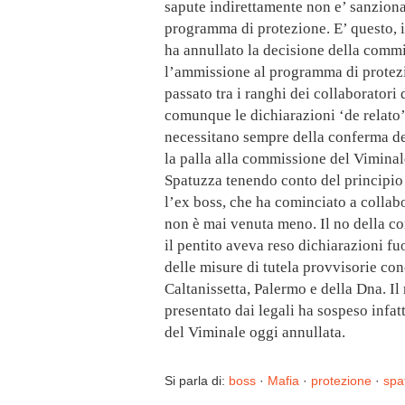
sapute indirettamente non e’ sanzion
programma di protezione. E’ questo, in 
ha annullato la decisione della comm
l’ammissione al programma di protez
passato tra i ranghi dei collaboratori d
comunque le dichiarazioni ‘de relato
necessitano sempre della conferma del
la palla alla commissione del Viminal
Spatuzza tenendo conto del principio 
l’ex boss, che ha cominciato a collabo
non è mai venuta meno. Il no della c
il pentito aveva reso dichiarazioni fuo
delle misure di tutela provvisorie con
Caltanissetta, Palermo e della Dna. I
presentato dai legali ha sospeso inf
del Viminale oggi annullata.
Si parla di:
boss
·
Mafia
·
protezione
·
spa