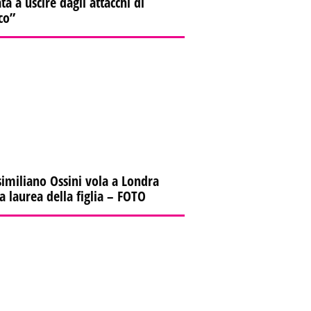
ta a uscire dagli attacchi di
co”
imiliano Ossini vola a Londra
la laurea della figlia – FOTO