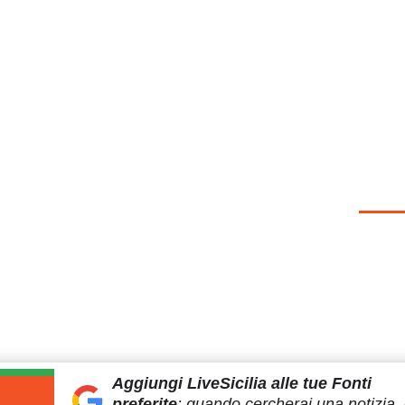
Aggiungi LiveSicilia
alle tue Fonti
preferite
:
quando cercherai
una notizia, 