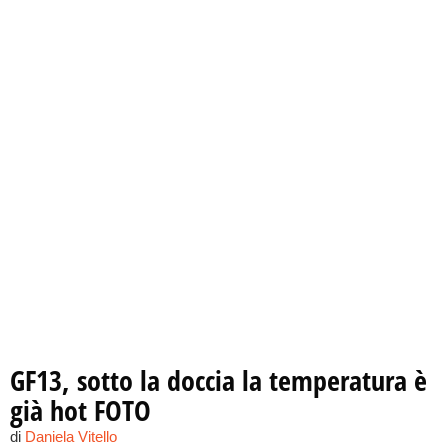
Leonardo Tumiotto, può contare sull’appoggio di
Armando: tra i due il feeling è sempre più evidente. Tanto
che il single dei “fratelli papillon” la sceglie come modella
per il suo ritratto.
GF13, sotto la doccia la temperatura è
già hot FOTO
di
Daniela Vitello