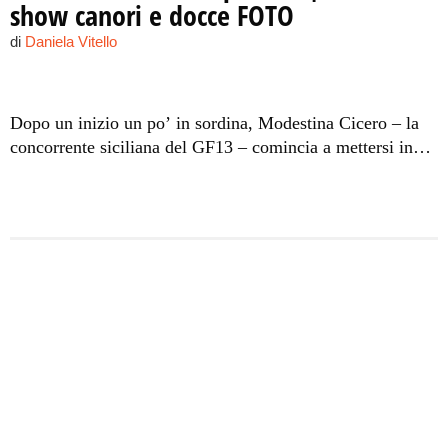
show canori e docce FOTO
di
Daniela Vitello
Dopo un inizio un po’ in sordina, Modestina Cicero – la
concorrente siciliana del GF13 – comincia a mettersi in
luce nel bene e nel male. La Miss riccioluta di Raddusa
vince la timidezza e si lascia andare ad un’interpretazione
degna di nota di “Dedicato”, hit portata al successo da
Loredana Bertè. Rotti gli indugi (anche sotto la doccia), la
studentessa siciliana è protagonista della prima lite di
questa edizione. Chicca non digerisce il fatto che
Modestina non abbia ascoltato a sufficienza il suo parere
durante la discussione sulla spesa settimanale e la
rimprovera pubblicamente: “Tu non ti confronti con il
gruppo”. Tacciata di presunzione, Modestina viene
soprannominata dai coinquilini “la Madame”. La
milanese, che vanta nel suo carnet una love story con