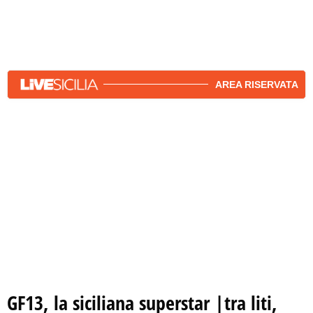
ascoltano i passi della Divina Commedia o i racconti
fiume del sempre più logorroico Mirco, si allenano
seguendo il "sergente istruttore" Michele. Samba non
rinuncia alle tradizioni e trova il tempo per pregare. Nella
casa l'antipatia nei confronti della catanese Modestina
cresce. Mia, Francesca e Greta si riuniscono per
AREA RISERVATA
spettegolare su Modì: "E' finta". La siciliana, a quanto
pare, ha fatto un pò troppo la sapientona durante la
preparazione del ciambellone.
GF13, la siciliana superstar |tra liti,