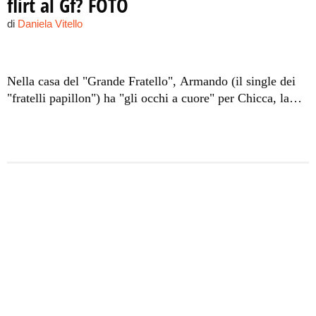
flirt al Gf? FOTO
di
Daniela Vitello
Nella casa del "Grande Fratello", Armando (il single dei
"fratelli papillon") ha "gli occhi a cuore" per Chicca, la
milanese bon ton che l'ha conquistato dopo pochi giorni di
convivenza. Giuseppe, il fratello sposato, e Francesca
fanno da Cupido e tramano affinché l'ex di Leonardo
Tumiotto cada tra le braccia dell'"Armanise innamorato"
che teme un rifiuto. La gossippara napoletana coinvolge
Mia come alleata in quella che è diventata una vera e
propria missione. I due agenti immobiliari baresi si
confermano mattatori della tredicesima edizione del papà
di tutti i reality: cantano e ballano, come fossero
animatori, trascinando le ragazze con la loro allegria. In
cantina le ore scorrono più lente e i ragazzi fanno di tutto
per ingannare il tempo: inventano passatempi divertenti,