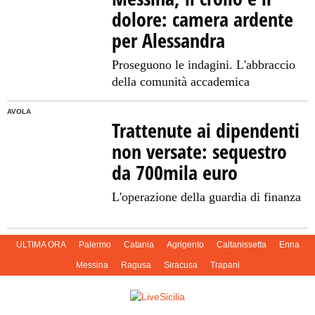
dolore: camera ardente
per Alessandra
Proseguono le indagini. L'abbraccio
della comunità accademica
AVOLA
Trattenute ai dipendenti
non versate: sequestro
da 700mila euro
L'operazione della guardia di finanza
ULTIMA ORA
Palermo
Catania
Agrigento
Caltanissetta
Enna
Messina
Ragusa
Siracusa
Trapani