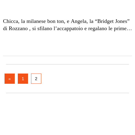
Chicca, la milanese bon ton, e Angela, la “Bridget Jones”
di Rozzano , si sfilano l’accappatoio e regalano le prime
docce sexy della tredicesima edizione del “Grande
Fratello”. Tutto sotto l’occhio vigile delle telecamere.
Chicca è magra come un grissino, Angela è tutto l’opposto
e con le sue forme importanti richiama sotto l’acqua,
come una sirena, uno dei fratelli papillon, il single
Armando che ha varcato la porta rossa per trovare
l’amore. I due agenti immobiliari baresi sono gli unici
«
1
2
uomini ammessi per il momento a convivere con le
ragazze. La scelta degli autori è azzeccatissima. I due
estrosi concorrenti si improvvisano conduttori di un talent
show in maschera che ha per protagoniste proprie le girls.
Francesca e Mia si travestono da “sorelle papillon”, il
contraltare femminile dei due Armenise: “Dopo le Kessler
le migliori siamo noi”. I ragazzi, reclusi in cantina,