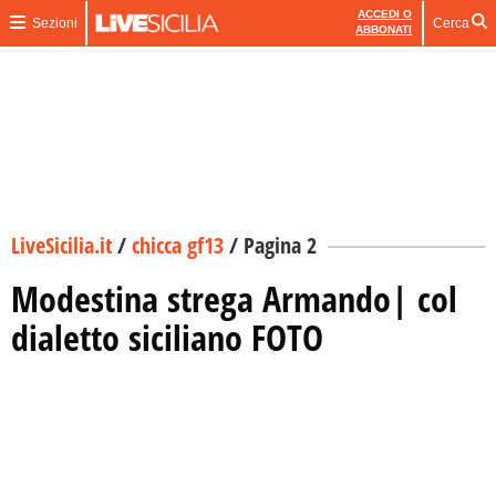
ACCEDI O
Sezioni
Cerca
ABBONATI
LiveSicilia.it
/
chicca gf13
/
Pagina 2
Modestina strega Armando| col
dialetto siciliano FOTO