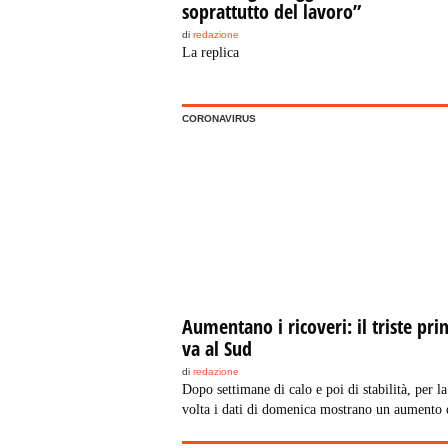
soprattutto del lavoro”
di
redazione
La replica
CORONAVIRUS
Aumentano i ricoveri: il triste pr
va al Sud
di
redazione
Dopo settimane di calo e poi di stabilità, per l
volta i dati di domenica mostrano un aumento 
della percentuale di posti