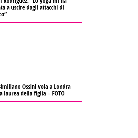
n Rodriguez: “Lo yoga mi ha
ta a uscire dagli attacchi di
co”
imiliano Ossini vola a Londra
la laurea della figlia – FOTO