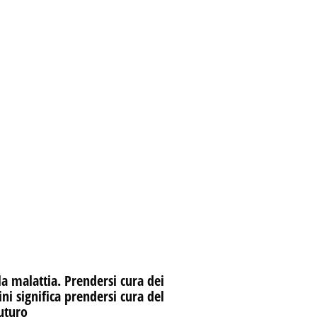
la malattia. Prendersi cura dei
i significa prendersi cura del
uturo