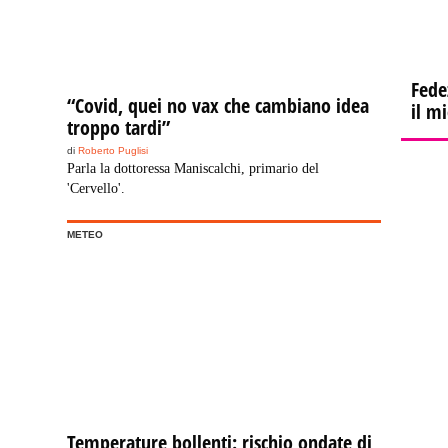
Fede
“Covid, quei no vax che cambiano idea
il m
troppo tardi”
di
Roberto Puglisi
Parla la dottoressa Maniscalchi, primario del
'Cervello'.
METEO
Temperature bollenti: rischio ondate di