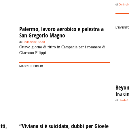
di
Online
Palermo, lavoro aerobico e palestra a
L'EVENT
San Gregorio Magno
di
Redazione Sport
Ottavo giorno di ritiro in Campania per i rosanero di
Giacomo Filippi
MADRE E FIGLIO
Beyond
tra c
di
LiveInf
tti,
“Viviana si è suicidata, dubbi per Gioele