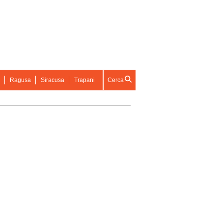
Ragusa
Siracusa
Trapani
Cerca