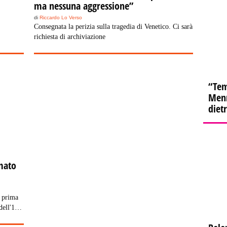
ma nessuna aggressione”
di
Riccardo Lo Verso
Consegnata la perizia sulla tragedia di Venetico. Ci sarà
richiesta di archiviazione
“Tem
Menn
diet
imato
a prima
dell'1%