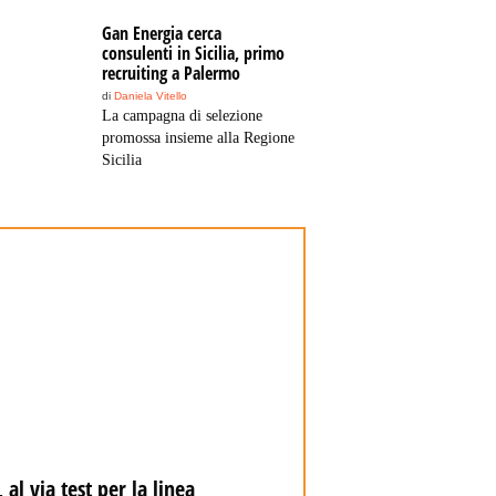
Gan Energia cerca
consulenti in Sicilia, primo
recruiting a Palermo
di
Daniela Vitello
La campagna di selezione
promossa insieme alla Regione
Sicilia
 al via test per la linea
Inaugurato traghetto C