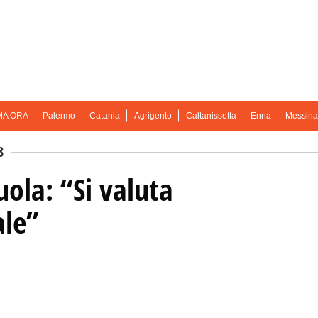
MA ORA
Palermo
Catania
Agrigento
Caltanissetta
Enna
Messina
8
uola: “Si valuta
ale”