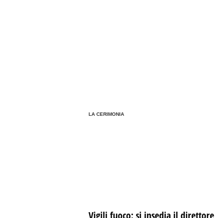
LA CERIMONIA
Vigili fuoco: si insedia il direttore