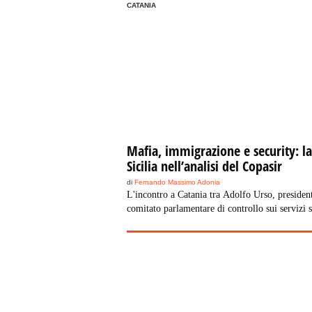
CATANIA
Mafia, immigrazione e security: la
Sicilia nell’analisi del Copasir
di
Fernando Massimo Adonia
L'incontro a Catania tra Adolfo Urso, presiden
comitato parlamentare di controllo sui servizi s
Musumeci. Polemiche dal Pd