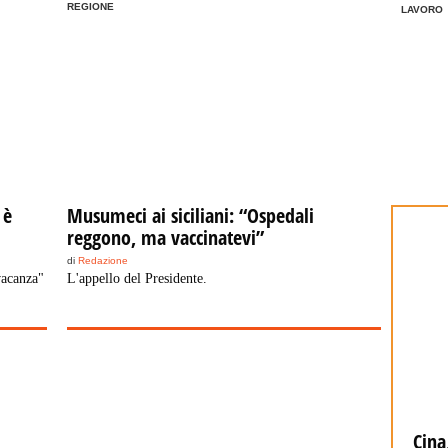
REGIONE
LAVORO
 è
Musumeci ai siciliani: “Ospedali
reggono, ma vaccinatevi”
di
Redazione
vacanza"
L'appello del Presidente.
Cina, cresce il settore macchinari, a
Cina,