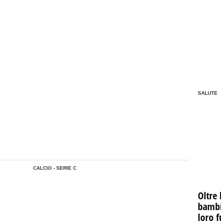
SALUTE
CALCIO - SERIE C
Oltre 
bambin
loro f