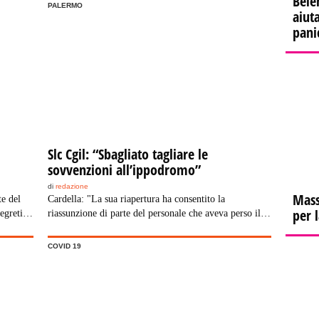
Bele
PALERMO
aiuta
pani
Slc Cgil: “Sbagliato tagliare le
sovvenzioni all’ippodromo”
di
redazione
Mass
te del
Cardella: "La sua riapertura ha consentito la
per 
egreti, e
riassunzione di parte del personale che aveva perso il
posto di lavoro e con esso la speranza di futuro”
COVID 19