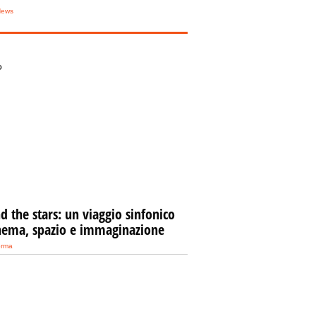
News
O
 the stars: un viaggio sinfonico
inema, spazio e immaginazione
orma