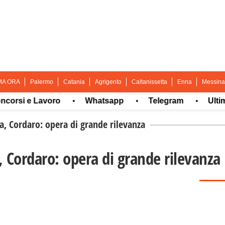
MA ORA
Palermo
Catania
Agrigento
Caltanissetta
Enna
Messina
i e Lavoro
Whatsapp
Telegram
Ultima or
•
•
•
a, Cordaro: opera di grande rilevanza
, Cordaro: opera di grande rilevanza