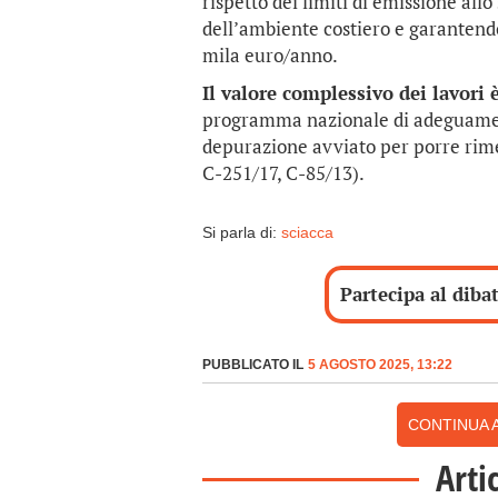
rispetto dei limiti di emissione all
dell’ambiente costiero e garantend
mila euro/anno.
Il valore complessivo dei lavori 
programma nazionale di adeguament
depurazione avviato per porre rime
C-251/17, C-85/13).
Si parla di:
sciacca
Partecipa al diba
PUBBLICATO IL
5 AGOSTO 2025, 13:22
CONTINUA A
Arti