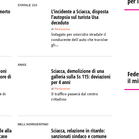
per 
STATALE 115
 morto
L’incidente a Sciacca, disposta
l’autopsia sul turista Usa
deceduto
di
Redazione
Indagato per omicidio stradale il
conducente dell'auto che travolse
gli...
ANAS
ioni
Sciacca, demolizione di una
Fede
ore di
galleria sulla Ss 115: deviazioni
il m
per 4 anni
di
Redazione
e di
Il traffico passerà dal centro
cittadino
NELL'AGRIGENTINO
le alla
Sciacca, relazione in ritardo:
case
sanzionati sindaco e comune