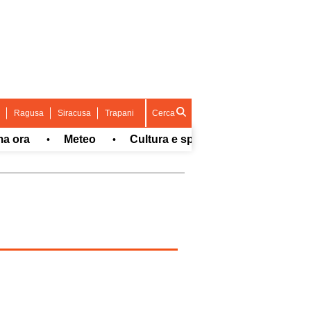
Ragusa
Siracusa
Trapani
Cerca
a
Meteo
Cultura e spettacolo
Sport
•
•
•
•