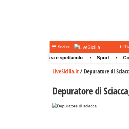
ULTI
Sezioni
Meteo
Cultura e spettacolo
Sport
Concors
•
•
•
LiveSicilia.it
/
Depuratore di Sciacc
Depuratore di Sciacca