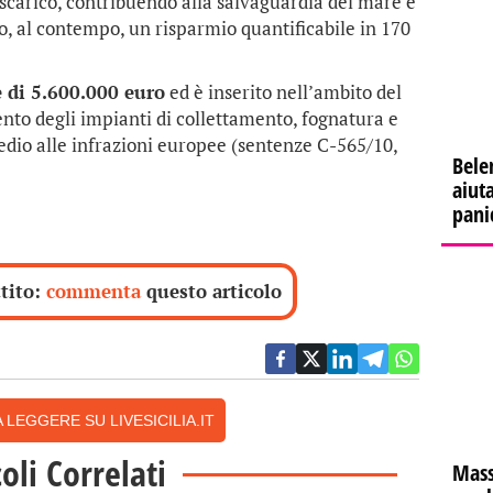
o scarico, contribuendo alla salvaguardia del mare e
o, al contempo, un risparmio quantificabile in 170
è di 5.600.000 euro
ed è inserito nell’ambito del
o degli impianti di collettamento, fognatura e
dio alle infrazioni europee (sentenze C-565/10,
Bele
aiuta
pani
ttito:
commenta
questo articolo
 LEGGERE SU LIVESICILIA.IT
coli Correlati
Mass