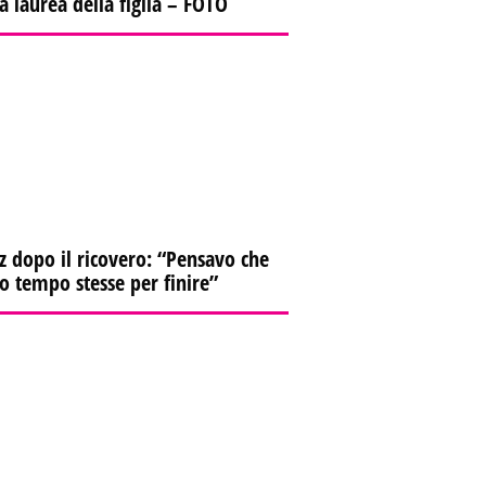
la laurea della figlia – FOTO
z dopo il ricovero: “Pensavo che
io tempo stesse per finire”