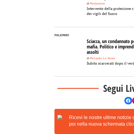
di
Redazione
Intervento della protezione c
dei vigili del fuoco
PALERMO
Sciacca, un condannato p
mafia. Politico e imprend
assolti
di
Riccardo Lo Verso
Subito scarcerati dopo il ver
Segui Li
Ricevi le nostre ultime notizie
poi nella nuova schermata clicc