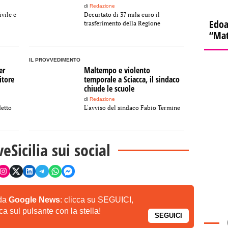
di
Redazione
ivile e
Decurtato di 37 mila euro il
Edoa
trasferimento della Regione
“Mat
IL PROVVEDIMENTO
er
Maltempo e violento
itore
temporale a Sciacca, il sindaco
chiude le scuole
di
Redazione
detto
L'avviso del sindaco Fabio Termine
veSicilia sui social
 da
Google News
: clicca su SEGUICI,
a sul pulsante con la stella!
SEGUICI