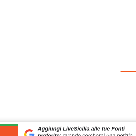
Aggiungi LiveSicilia
alle tue Fonti
preferite
:
quando cercherai
una notizia, 