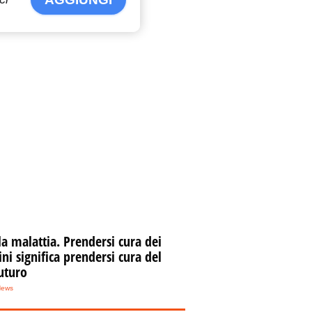
la malattia. Prendersi cura dei
i significa prendersi cura del
uturo
News