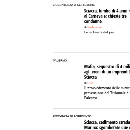
LA SENTENZA A SETTEMBRE
Sciacca, bimbo di 4 anni
al Carnevale: chieste tre
condanne
di
Redazione
Le richieste del pm
PALERMO
Mafia, sequestro di 4 mil
agli eredi di un imprendit
Sciacca
di
RLV
Il provvedimento delle misur
prevenzione del Tribunale di
Palermo
PROVINCIA DI AGRIGENTO
Sciacca, cedimento strada
Marina: sgomberate due 