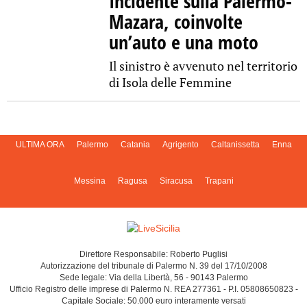
Incidente sulla Palermo-
Mazara, coinvolte
un’auto e una moto
Il sinistro è avvenuto nel territorio
di Isola delle Femmine
ULTIMA ORA
Palermo
Catania
Agrigento
Caltanissetta
Enna
Messina
Ragusa
Siracusa
Trapani
Direttore Responsabile: Roberto Puglisi
Autorizzazione del tribunale di Palermo N. 39 del 17/10/2008
Sede legale: Via della Libertà, 56 - 90143 Palermo
Ufficio Registro delle imprese di Palermo N. REA 277361 - P.I. 05808650823 -
Capitale Sociale: 50.000 euro interamente versati