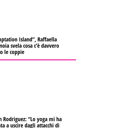
ptation Island”, Raffaella
oia svela cosa c’è davvero
ro le coppie
n Rodriguez: “Lo yoga mi ha
ta a uscire dagli attacchi di