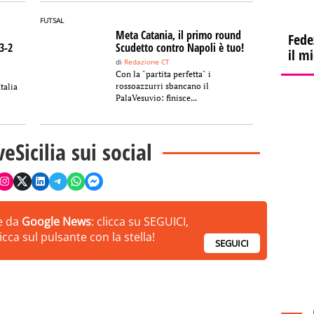
FUTSAL
Meta Catania, il primo round
Fede
3-2
Scudetto contro Napoli è tuo!
il m
di
Redazione CT
Con la "partita perfetta" i
rossoazzurri sbancano il
talia
PalaVesuvio: finisce...
veSicilia sui social
ie da
Google News
: clicca su SEGUICI,
cca sul pulsante con la stella!
SEGUICI