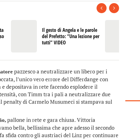
ta
Il gesto di Angela e le parole
L’
oso
del Prefetto: “Una lezione per
Mo
tutti” VIDEO
è 
pazzesco a neutralizzare un libero per i
natore
occata, l’unico vero errore del Differdange con
a e depositava in rete facendo esplodere il
tensità, con Timm tra i pali a neutralizzare due
 il penalty di Carmelo Musumeci si stampava sul
pallone in rete e gara chiusa. Vittoria
cão,
amo bella, bellissima che apre adesso il secondo
fa sfida contro gli austriaci del Linz per continuare