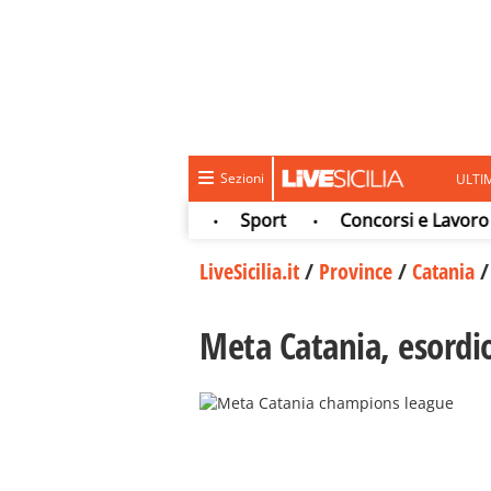
Sezioni
ULTI
tura e spettacolo
Sport
Concorsi e Lavoro
•
•
•
LiveSicilia.it
/
Province
/
Catania
Meta Catania, esordi