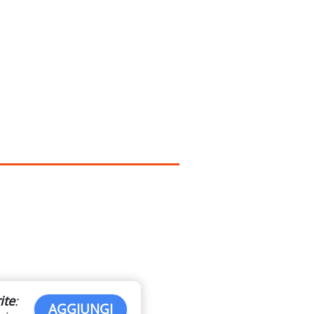
ite
:
AGGIUNGI