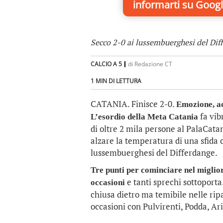
informarti
su Googl
Secco 2-0 ai lussembuerghesi del Dif
CALCIO A 5
di
Redazione CT
1 MIN DI LETTURA
CATANIA. Finisce 2-0.
Emozione, ad
fa vib
L’esordio della Meta Catania
di oltre 2 mila persone al PalaCata
alzare la temperatura di una sfida 
lussembuerghesi del Differdange.
Tre punti per cominciare nel miglio
e tanti sprechi sottoport
occasioni
chiusa dietro ma temibile nelle rip
occasioni con Pulvirenti, Podda, A