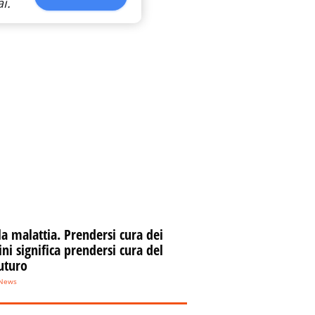
i.
la malattia. Prendersi cura dei
i significa prendersi cura del
uturo
eNews