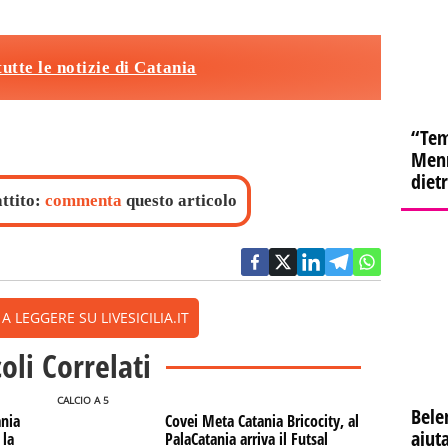
tutte le notizie di Catania
“Tem
Menn
diet
attito:
commenta
questo articolo
 LEGGERE SU LIVESICILIA.IT
coli Correlati
CALCIO A 5
Bele
ania
Covei Meta Catania Bricocity, al
aiuta
 la
PalaCatania arriva il Futsal