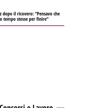
z dopo il ricovero: “Pensavo che
io tempo stesse per finire”
Concorsi e Lavoro