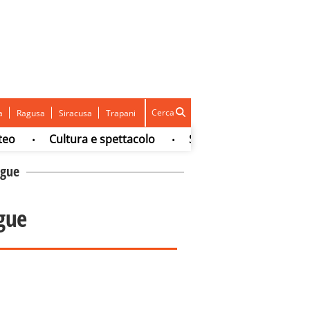
Cerca
a
Ragusa
Siracusa
Trapani
Cultura e spettacolo
Sport
Concorsi e Lavo
•
•
•
ague
ague