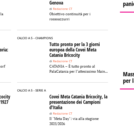
Genova
pani
di
Redazione CT
la
Obiettivo continuità per i
rossoazzurri
CALCIO A 5 - CHAMPIONS
Tutto pronto per la 3 giorni
oria:
europea della Covei Meta
Catania Bricocity
di
Redazione CT
dorf
CATANIA – È tutto pronto al
PalaCatania per l’attesissimo Main...
Mass
per 
CALCIO A 5 - SERIE A
cocity
Covei Meta Catania Bricocity, la
 1927
presentazione dei Campioni
d’Italia
di
Redazione CT
Il "Meta Day": via alla stagione
2025/2026