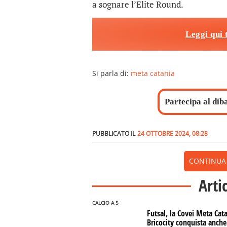
a sognare l’Elite Round.
Leggi qui 
Si parla di:
meta catania
Partecipa al dib
PUBBLICATO IL
24 OTTOBRE 2024, 08:28
CONTINUA A
Arti
CALCIO A 5
Futsal, la Covei Meta Cat
Bricocity conquista anche