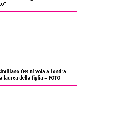
co”
imiliano Ossini vola a Londra
la laurea della figlia – FOTO