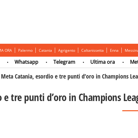
MA ORA
Palermo
Catania
Agrigento
Caltanissetta
Enna
Messin
Whatsapp
Telegram
Ultima ora
Meteo
•
•
•
/
Meta Catania, esordio e tre punti d’oro in Champions Le
o e tre punti d’oro in Champions Le