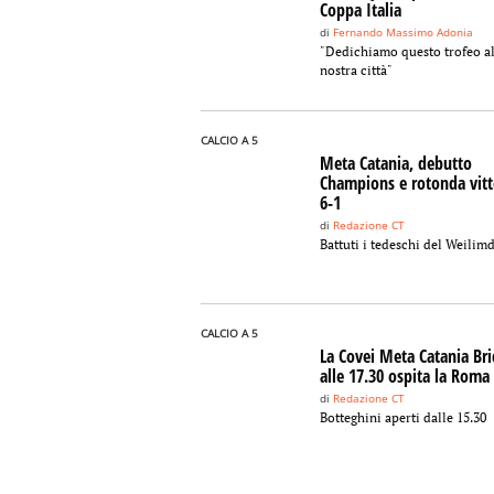
Coppa Italia
di
Fernando Massimo Adonia
"Dedichiamo questo trofeo al
nostra città"
CALCIO A 5
Meta Catania, debutto
Champions e rotonda vitt
6-1
di
Redazione CT
Battuti i tedeschi del Weilim
CALCIO A 5
La Covei Meta Catania Bri
alle 17.30 ospita la Roma
di
Redazione CT
Botteghini aperti dalle 15.30