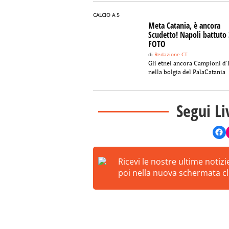
CALCIO A 5
Meta Catania, è ancora
Scudetto! Napoli battuto 
FOTO
di
Redazione CT
Gli etnei ancora Campioni d'I
nella bolgia del PalaCatania
Segui Li
Ricevi le nostre ultime notiz
poi nella nuova schermata cli