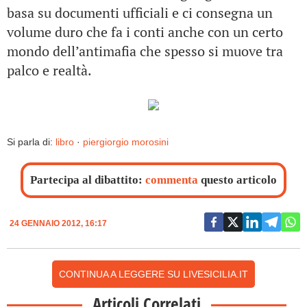
basa su documenti ufficiali e ci consegna un
volume duro che fa i conti anche con un certo
mondo dell’antimafia che spesso si muove tra
palco e realtà.
Si parla di:
libro
·
piergiorgio morosini
Partecipa al dibattito:
commenta
questo articolo
24 GENNAIO 2012, 16:17
CONTINUA A LEGGERE SU LIVESICILIA.IT
Articoli Correlati