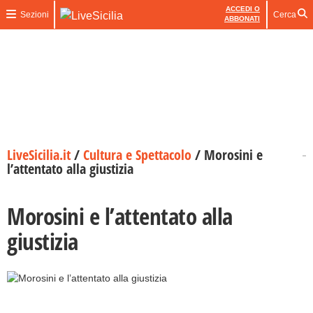
ACCEDI O
Sezioni
Cerca
ABBONATI
LiveSicilia.it
/
Cultura e Spettacolo
/
Morosini e
l’attentato alla giustizia
Morosini e l’attentato alla
giustizia