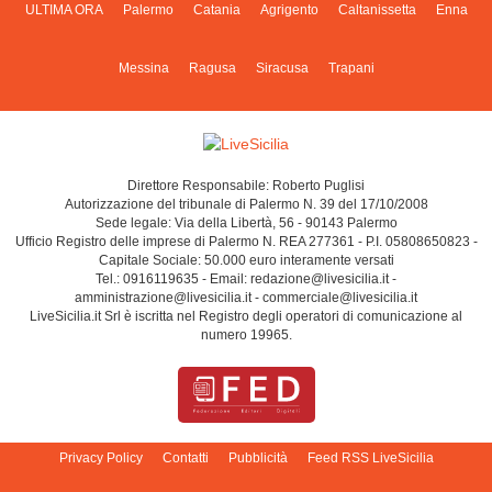
ULTIMA ORA
Palermo
Catania
Agrigento
Caltanissetta
Enna
Messina
Ragusa
Siracusa
Trapani
Direttore Responsabile: Roberto Puglisi
Autorizzazione del tribunale di Palermo N. 39 del 17/10/2008
Sede legale: Via della Libertà, 56 - 90143 Palermo
Ufficio Registro delle imprese di Palermo N. REA 277361 - P.I. 05808650823 -
Capitale Sociale: 50.000 euro interamente versati
Tel.: 0916119635 - Email: redazione@livesicilia.it -
amministrazione@livesicilia.it - commerciale@livesicilia.it
LiveSicilia.it Srl è iscritta nel Registro degli operatori di comunicazione al
numero 19965.
Privacy Policy
Contatti
Pubblicità
Feed RSS LiveSicilia