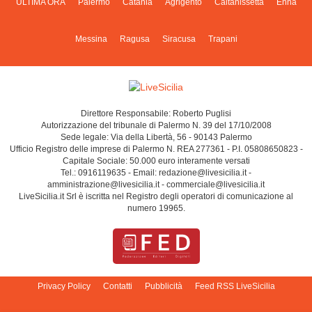
ULTIMA ORA
Palermo
Catania
Agrigento
Caltanissetta
Enna
Messina
Ragusa
Siracusa
Trapani
Direttore Responsabile: Roberto Puglisi
Autorizzazione del tribunale di Palermo N. 39 del 17/10/2008
Sede legale: Via della Libertà, 56 - 90143 Palermo
Ufficio Registro delle imprese di Palermo N. REA 277361 - P.I. 05808650823 -
Capitale Sociale: 50.000 euro interamente versati
Tel.: 0916119635 - Email: redazione@livesicilia.it -
amministrazione@livesicilia.it - commerciale@livesicilia.it
LiveSicilia.it Srl è iscritta nel Registro degli operatori di comunicazione al
numero 19965.
Privacy Policy
Contatti
Pubblicità
Feed RSS LiveSicilia