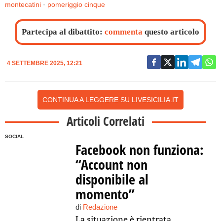
montecatini
·
pomeriggio cinque
Partecipa al dibattito:
commenta
questo articolo
4 SETTEMBRE 2025, 12:21
CONTINUA A LEGGERE SU LIVESICILIA.IT
Articoli Correlati
SOCIAL
Facebook non funziona:
“Account non
disponibile al
momento”
di
Redazione
La situazione è rientrata