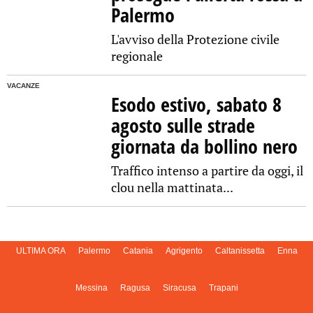
Palermo
L'avviso della Protezione civile
regionale
VACANZE
Esodo estivo, sabato 8
agosto sulle strade
giornata da bollino nero
Traffico intenso a partire da oggi, il
clou nella mattinata...
ULTIMA ORA
Palermo
Catania
Agrigento
Caltanissetta
Enna
Messina
Ragusa
Siracusa
Trapani