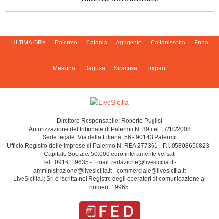
ULTIMA ORA
Palermo
Catania
Agrigento
Caltanissetta
Enna
Messina
Ragusa
Siracusa
Trapani
Direttore Responsabile: Roberto Puglisi
Autorizzazione del tribunale di Palermo N. 39 del 17/10/2008
Sede legale: Via della Libertà, 56 - 90143 Palermo
Ufficio Registro delle imprese di Palermo N. REA 277361 - P.I. 05808650823 -
Capitale Sociale: 50.000 euro interamente versati
Tel.: 0916119635 - Email: redazione@livesicilia.it -
amministrazione@livesicilia.it - commerciale@livesicilia.it
LiveSicilia.it Srl è iscritta nel Registro degli operatori di comunicazione al
numero 19965.