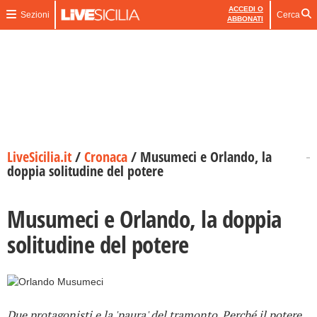
ACCEDI O
Sezioni
Cerca
ABBONATI
LiveSicilia.it
/
Cronaca
/
Musumeci e Orlando, la
doppia solitudine del potere
Musumeci e Orlando, la doppia
solitudine del potere
Due protagonisti e la 'paura' del tramonto. Perché il potere