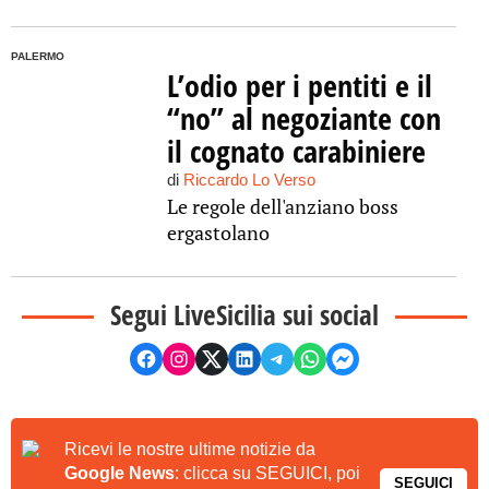
PALERMO
L’odio per i pentiti e il
“no” al negoziante con
il cognato carabiniere
di
Riccardo Lo Verso
Le regole dell'anziano boss
ergastolano
Segui LiveSicilia sui social
Ricevi le nostre ultime notizie da
Google News
: clicca su SEGUICI, poi
SEGUICI