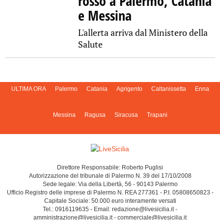
rosso a Palermo, Catania
e Messina
L'allerta arriva dal Ministero della
Salute
ULTIMA ORA
Palermo
Catania
Agrigento
Caltanissetta
Enna
Messina
Ragusa
Siracusa
Trapani
Direttore Responsabile: Roberto Puglisi
Autorizzazione del tribunale di Palermo N. 39 del 17/10/2008
Sede legale: Via della Libertà, 56 - 90143 Palermo
Ufficio Registro delle imprese di Palermo N. REA 277361 - P.I. 05808650823 -
Capitale Sociale: 50.000 euro interamente versati
Tel.: 0916119635 - Email: redazione@livesicilia.it -
amministrazione@livesicilia.it - commerciale@livesicilia.it