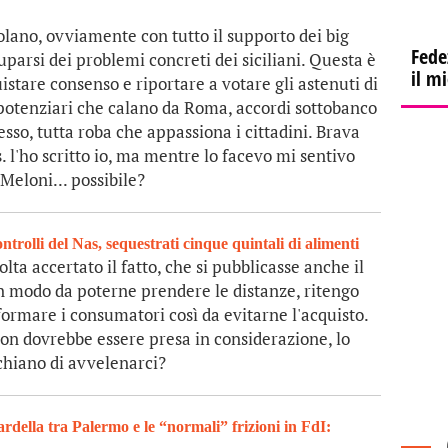
olano, ovviamente con tutto il supporto dei big
Fede
parsi dei problemi concreti dei siciliani. Questa è
il m
istare consenso e riportare a votare gli astenuti di
ipotenziari che calano da Roma, accordi sottobanco
sso, tutta roba che appassiona i cittadini. Brava
s. l'ho scritto io, ma mentre lo facevo mi sentivo
 Meloni... possibile?
ntrolli del Nas, sequestrati cinque quintali di alimenti
ta accertato il fatto, che si pubblicasse anche il
n modo da poterne prendere le distanze, ritengo
formare i consumatori così da evitarne l'acquisto.
 non dovrebbe essere presa in considerazione, lo
schiano di avvelenarci?
rdella tra Palermo e le “normali” frizioni in FdI: