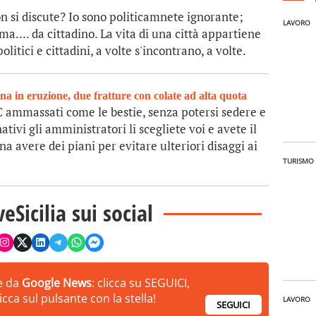
on si discute? Io sono politicamnete ignorante;
LAVORO
 ma.... da cittadino. La vita di una città appartiene
litici e cittadini, a volte s'incontrano, a volte.
na in eruzione, due fratture con colate ad alta quota
C ammassati come le bestie, senza potersi sedere e
tivi gli amministratori li scegliete voi e avete il
na avere dei piani per evitare ulteriori disaggi ai
TURISMO
veSicilia sui social
ie da
Google News
: clicca su SEGUICI,
cca sul pulsante con la stella!
LAVORO
SEGUICI