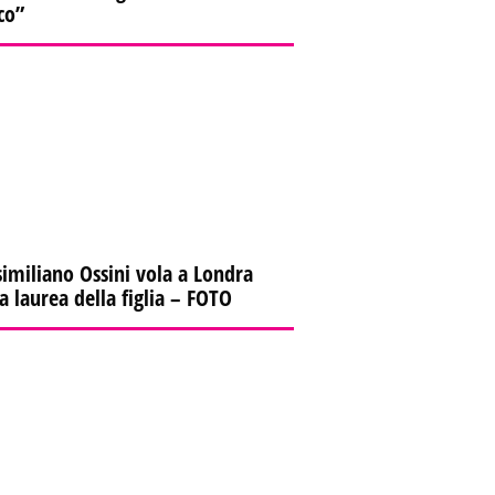
co”
imiliano Ossini vola a Londra
la laurea della figlia – FOTO