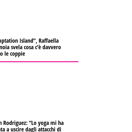
ptation Island”, Raffaella
oia svela cosa c’è davvero
ro le coppie
n Rodriguez: “Lo yoga mi ha
ta a uscire dagli attacchi di