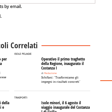
s by email.
.
coli Correlati
ISOLE PELAGIE
o per
Operativo il primo traghetto
sa
della Regione, inaugurato il
Costanza I
l
di
Redazione
prese
Schifani: "Trasformiamo gli
impegni in risultati concreti"
TRASPORTI
 della
Isole minori, il 6 agosto il
i e
viaggio inaugurale del Costanza
I di Sicilia