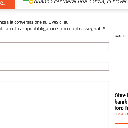
quando cercherai
una notizia, ci trovera
e.
nizia la conversazione su LiveSicilia.
licato.
I campi obbligatori sono contrassegnati
*
SALUTE
Oltre 
bambin
loro f
di
Onlin