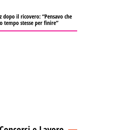
z dopo il ricovero: “Pensavo che
io tempo stesse per finire”
Concorsi e Lavoro