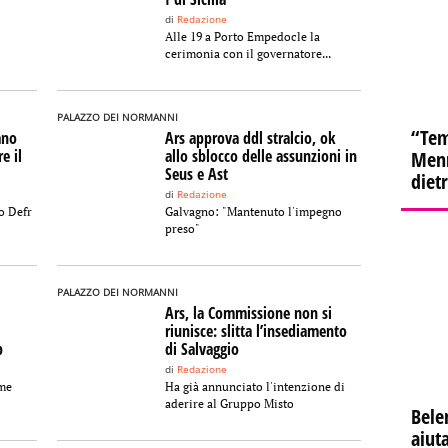
di
Redazione
Alle 19 a Porto Empedocle la
cerimonia con il governatore...
PALAZZO DEI NORMANNI
“Tem
ano
Ars approva ddl stralcio, ok
e il
allo sblocco delle assunzioni in
Menn
Seus e Ast
diet
di
Redazione
o Defr
Galvagno: "Mantenuto l'impegno
preso"
PALAZZO DEI NORMANNI
Ars, la Commissione non si
riunisce: slitta l’insediamento
p
di Salvaggio
di
Redazione
ime
Ha già annunciato l'intenzione di
aderire al Gruppo Misto
Bele
aiuta