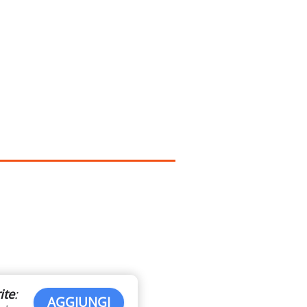
ite
:
AGGIUNGI