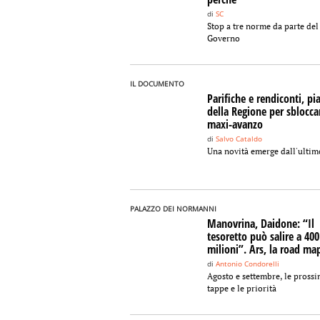
di
SC
Stop a tre norme da parte del
Governo
IL DOCUMENTO
Parifiche e rendiconti, pi
della Regione per sbloccar
maxi-avanzo
di
Salvo Cataldo
Una novità emerge dall'ultim
PALAZZO DEI NORMANNI
Manovrina, Daidone: “Il
tesoretto può salire a 400
milioni”. Ars, la road ma
di
Antonio Condorelli
Agosto e settembre, le pross
tappe e le priorità