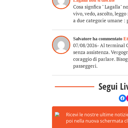
Lagalla non si discute
Cosa signfica " Lagalla" n
vivo, vedo, ascolto, leggo
a due categorie umane : po
Salvatore ha commentato
Et
07/08/2026- Al terminal 
senza assistenza. Vergogna
coraggio di parlare. Bisog
passeggeri.
Segui Li
Ricevi le nostre ultime notiz
poi nella nuova schermata cli