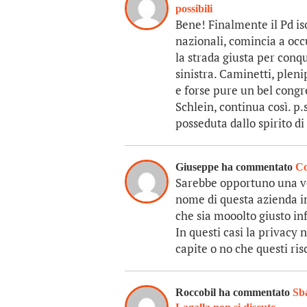
possibili
Bene! Finalmente il Pd is
nazionali, comincia a occu
la strada giusta per conqu
sinistra. Caminetti, plen
e forse pure un bel congre
Schlein, continua così. p.
posseduta dallo spirito di
Giuseppe ha commentato
Co
Sarebbe opportuno una vol
nome di questa azienda i
che sia mooolto giusto in
In questi casi la privacy
capite o no che questi ri
Roccobil ha commentato
Sba