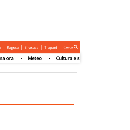
Cerca
a
Ragusa
Siracusa
Trapani
a
Meteo
Cultura e spettacolo
Sport
•
•
•
•