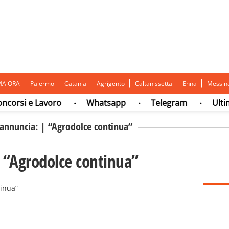
MA ORA
Palermo
Catania
Agrigento
Caltanissetta
Enna
Messin
i e Lavoro
Whatsapp
Telegram
Ultima or
•
•
•
annuncia: | “Agrodolce continua”
 “Agrodolce continua”