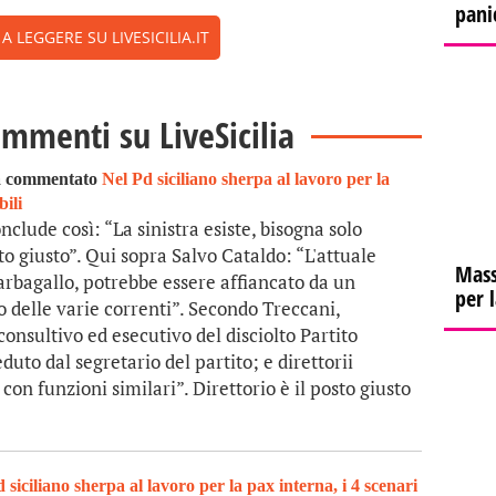
pani
 LEGGERE SU LIVESICILIA.IT
ommenti su LiveSicilia
a commentato
Nel Pd siciliano sherpa al lavoro per la
bili
clude così: “La sinistra esiste, bisogna solo
to giusto”. Qui sopra Salvo Cataldo: “L'attuale
Mass
rbagallo, potrebbe essere affiancato da un
per 
o delle varie correnti”. Secondo Treccani,
onsultivo ed esecutivo del disciolto Partito
duto dal segretario del partito; e direttorii
 con funzioni similari”. Direttorio è il posto giusto
 siciliano sherpa al lavoro per la pax interna, i 4 scenari