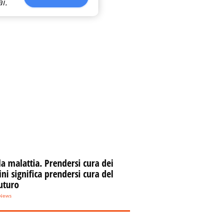
i.
la malattia. Prendersi cura dei
i significa prendersi cura del
uturo
eNews