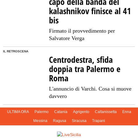
capo della banda del
kalashnikov finisce al 41
bis
Firmato il provvedimento per
Salvatore Verga
IL RETROSCENA
Centrodestra, sfida
doppia tra Palermo e
Roma
L'annuncio di Varchi. Cosa si muove
davvero
ULTIMA ORA
Palermo
Catania
Agrigento
Caltanissetta
Enna
Messina
Ragusa
Siracusa
Trapani