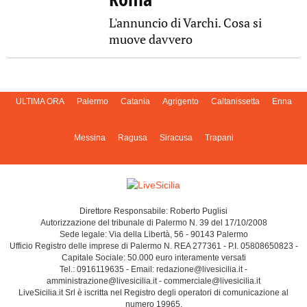
L'annuncio di Varchi. Cosa si
muove davvero
ULTIMA ORA
Palermo
Catania
Agrigento
Caltanissetta
Enna
Messina
Ragusa
Siracusa
Trapani
Direttore Responsabile: Roberto Puglisi
Autorizzazione del tribunale di Palermo N. 39 del 17/10/2008
Sede legale: Via della Libertà, 56 - 90143 Palermo
Ufficio Registro delle imprese di Palermo N. REA 277361 - P.I. 05808650823 -
Capitale Sociale: 50.000 euro interamente versati
Tel.: 0916119635 - Email: redazione@livesicilia.it -
amministrazione@livesicilia.it - commerciale@livesicilia.it
LiveSicilia.it Srl è iscritta nel Registro degli operatori di comunicazione al
numero 19965.