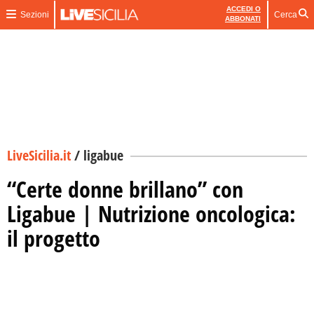
ACCEDI O
Sezioni
Cerca
ABBONATI
LiveSicilia.it
/
ligabue
“Certe donne brillano” con
Ligabue | Nutrizione oncologica:
il progetto