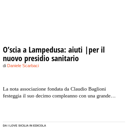
O’scia a Lampedusa: aiuti |per il
nuovo presidio sanitario
di
Daniele Scarbaci
La nota associazione fondata da Claudio Baglioni
festeggia il suo decimo compleanno con una grande
manifestazione culturale e per l’occasione donerà a
Lampedusa la prima apparecchiatura per la risonanza
magnetica Whole Body.
DA I LOVE SICILIA IN EDICOLA