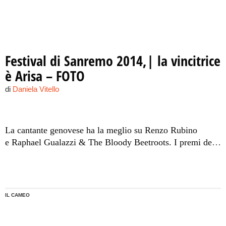
Festival di Sanremo 2014,| la vincitrice
è Arisa – FOTO
di
Daniela Vitello
La cantante genovese ha la meglio su Renzo Rubino
e Raphael Gualazzi & The Bloody Beetroots. I premi della
critica vanno ai Perturbazione e a Cristiano De Andrè
(LE
FOTO DELLA FINALE)
IL CAMEO