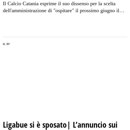
Il Calcio Catania esprime il suo dissenso per la scelta
dell'amministrazione di "ospitare" il prossimo giugno il
concerto di Ligabue perchè potrebbe danneggiare il manto
erboso. L'intervento dell'assessore: "Non vi saranno
problemi. Verrà presa ogni precauzione".
IL SI'
Ligabue si è sposato| L’annuncio sui