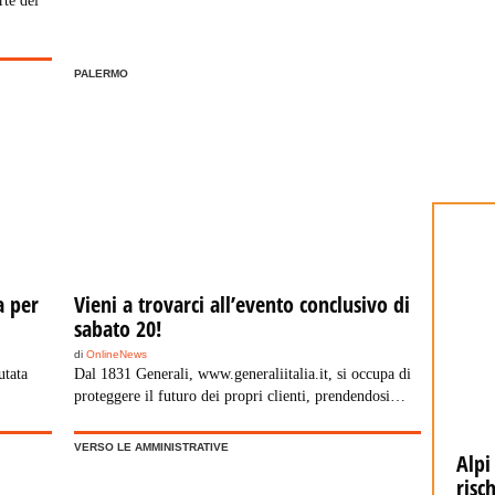
rte dei
PALERMO
a per
Vieni a trovarci all’evento conclusivo di
sabato 20!
di
OnlineNews
utata
Dal 1831 Generali, www.generaliitalia.it, si occupa di
proteggere il futuro dei propri clienti, prendendosi
cura della loro salute, guidandoli con successo nella
diversificazione dei loro risparmi, consolidando i loro
VERSO LE AMMINISTRATIVE
Tregua fiscale estiva, come funziona
Alpi
capitali e tutelando abitazioni, aziende, dipendenti e
risc
professionisti. L’Agenzia Generale di Palermo