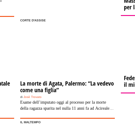
Mass
n
per 
CORTE D'ASSISE
Fede
atale
La morte di Agata, Palermo: “La vedevo
il m
come una figlia”
di
Josè Trovato
Esame dell’imputato oggi al processo per la morte
della ragazza sparita nel nulla 11 anni fa ad Acireale:
lui era il compagno della mamma
IL MALTEMPO