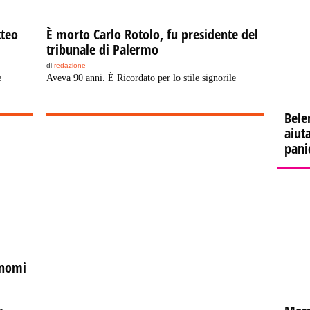
teo
È morto Carlo Rotolo, fu presidente del
tribunale di Palermo
di
redazione
e
Aveva 90 anni. È Ricordato per lo stile signorile
Bele
aiuta
pani
onomi