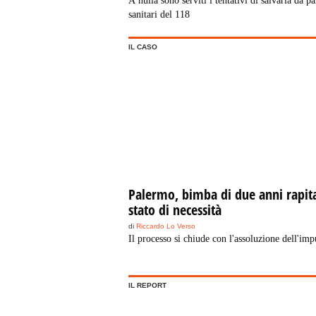
A nulla sono serviti i tentativi di salvarla da pa
sanitari del 118
IL CASO
Palermo, bimba di due anni rapit
stato di necessità
di
Riccardo Lo Verso
Il processo si chiude con l'assoluzione dell'imp
IL REPORT