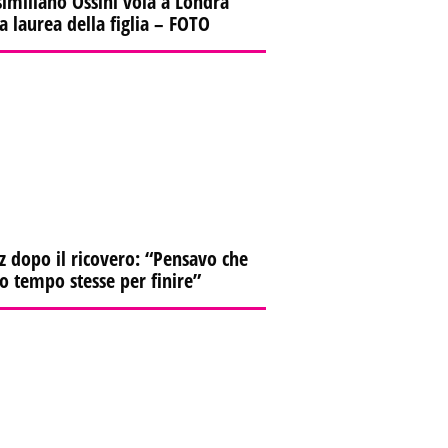
imiliano Ossini vola a Londra
la laurea della figlia – FOTO
z dopo il ricovero: “Pensavo che
io tempo stesse per finire”