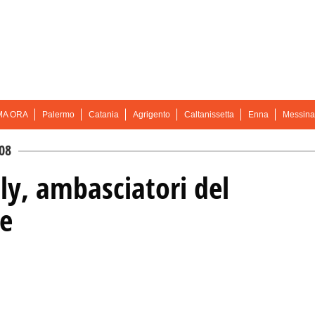
MA ORA
Palermo
Catania
Agrigento
Caltanissetta
Enna
Messina
08
ly, ambasciatori del
le