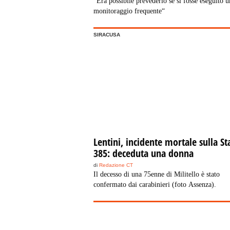
“Era possibile prevederlo se si fosse eseguito u
monitoraggio frequente“
SIRACUSA
Lentini, incidente mortale sulla St
385: deceduta una donna
di
Redazione CT
Il decesso di una 75enne di Militello è stato
confermato dai carabinieri (foto Assenza).