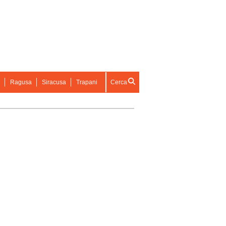
Ragusa
Siracusa
Trapani
Cerca