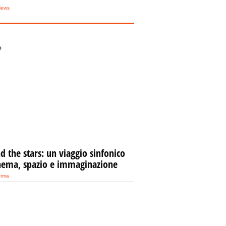
News
O
 the stars: un viaggio sinfonico
inema, spazio e immaginazione
orma