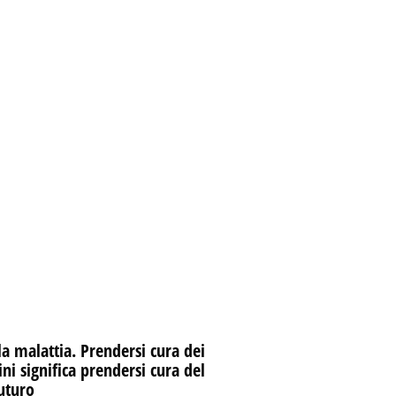
la malattia. Prendersi cura dei
i significa prendersi cura del
uturo