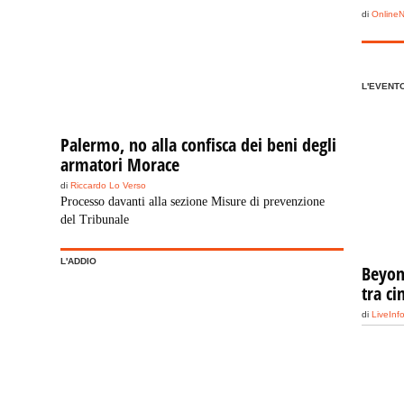
di
Online
L'EVENT
Palermo, no alla confisca dei beni degli
armatori Morace
di
Riccardo Lo Verso
Processo davanti alla sezione Misure di prevenzione
del Tribunale
L'ADDIO
Beyond
tra c
di
LiveInf