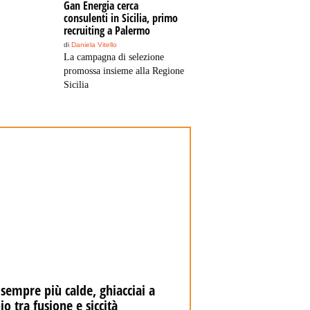
Gan Energia cerca
consulenti in Sicilia, primo
recruiting a Palermo
di
Daniela Vitello
La campagna di selezione
promossa insieme alla Regione
Sicilia
 sempre più calde, ghiacciai a
Capsule e cialde di caf
hio tra fusione e siccità
agosto nuove regole p