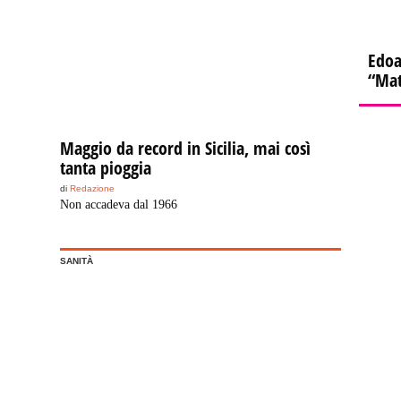
Edoa
“Mat
Maggio da record in Sicilia, mai così
tanta pioggia
di
Redazione
Non accadeva dal 1966
SANITÀ