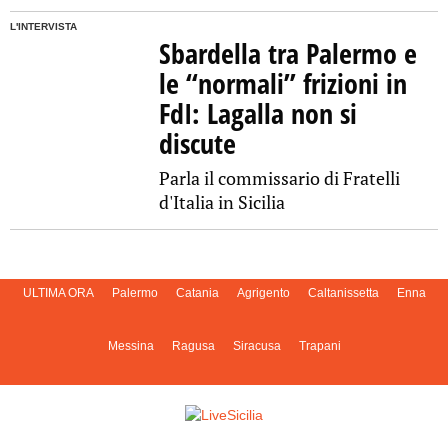
L'INTERVISTA
Sbardella tra Palermo e
le “normali” frizioni in
FdI: Lagalla non si
discute
Parla il commissario di Fratelli
d'Italia in Sicilia
ULTIMA ORA
Palermo
Catania
Agrigento
Caltanissetta
Enna
Messina
Ragusa
Siracusa
Trapani