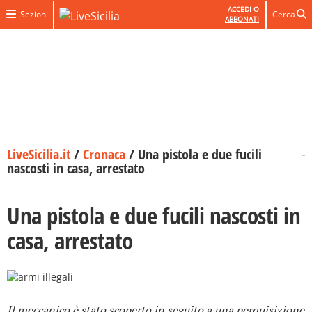
ACCEDI O
Sezioni
Cerca
ABBONATI
LiveSicilia.it
/
Cronaca
/
Una pistola e due fucili
nascosti in casa, arrestato
Una pistola e due fucili nascosti in
casa, arrestato
Il meccanico è stato scoperto in seguito a una perquisizione