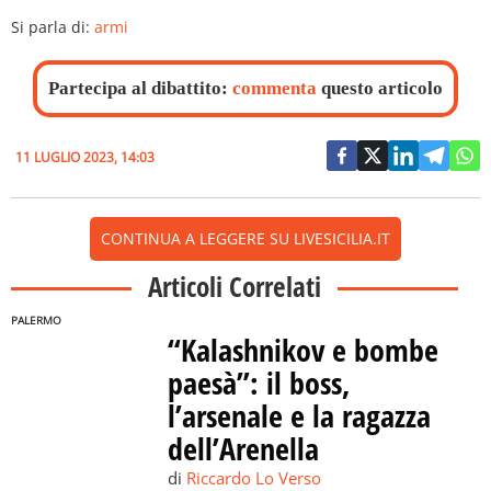
Si parla di:
armi
Partecipa al dibattito:
commenta
questo articolo
11 LUGLIO 2023, 14:03
CONTINUA A LEGGERE SU LIVESICILIA.IT
Articoli Correlati
PALERMO
“Kalashnikov e bombe
paesà”: il boss,
l’arsenale e la ragazza
dell’Arenella
di
Riccardo Lo Verso