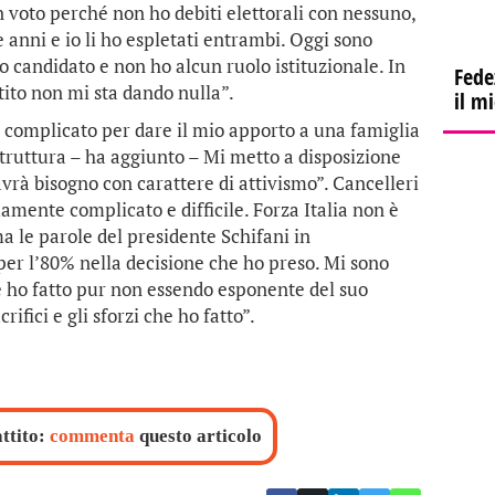
n voto perché non ho debiti elettorali con nessuno,
 anni e io li ho espletati entrambi. Oggi sono
no candidato e non ho alcun ruolo istituzionale. In
Fede
rtito non mi sta dando nulla”.
il m
 complicato per dare il mio apporto a una famiglia
truttura – ha aggiunto – Mi metto a disposizione
avrà bisogno con carattere di attivismo”. Cancelleri
mente complicato e difficile. Forza Italia non è
ma le parole del presidente Schifani in
per l’80% nella decisione che ho preso. Mi sono
e ho fatto pur non essendo esponente del suo
rifici e gli sforzi che ho fatto”.
attito:
commenta
questo articolo