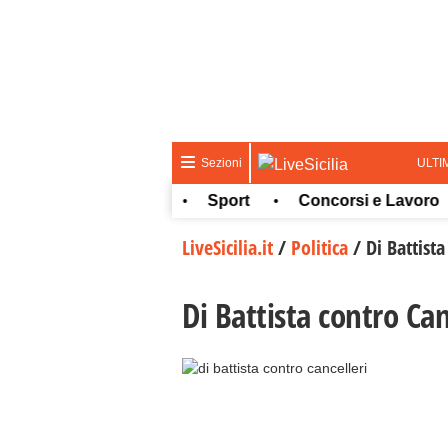
ULTI
Sezioni
tura e spettacolo
Sport
Concorsi e Lavoro
•
•
•
LiveSicilia.it
/
Politica
/
Di Battista
Di Battista contro Can