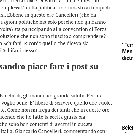
i – ricostruisce Di Battista – mi definiva un
complessità della politica, uno rimasto ai tempi di
si. Ebbene in queste ore Cancelleri (che ha
ragioni politiche ma solo perché non gli hanno
volta) sta partecipando alla convention di Forza
evoluzione che non sono riuscito a comprendere?
o Schifani. Ricordo quello che diceva sia
“Tem
Schifani stesso”.
Menn
diet
sandro piace fare i post su
u Facebook, gli mando un grande saluto. Per me
oglio bene. E’ libero di scrivere quello che vuole,
e. Come non mi frega dei tanti che in queste ore
cendo che ho fatto la scelta giusta sia
he sono ben contenti di avermi in questa
Bele
a Italia, Giancarlo Cancelleri, commentando con i