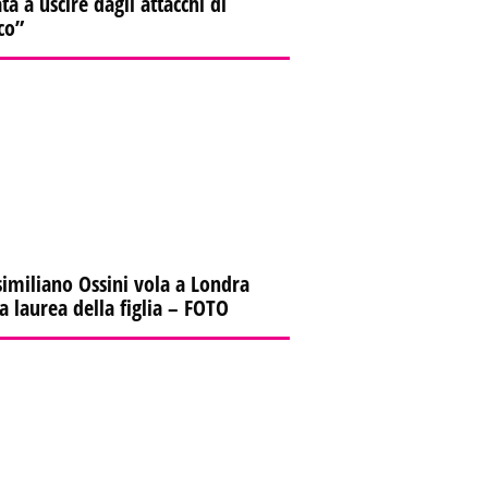
ta a uscire dagli attacchi di
co”
imiliano Ossini vola a Londra
la laurea della figlia – FOTO