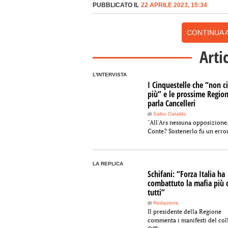
PUBBLICATO IL
22 APRILE 2023, 15:34
CONTINUA A
Arti
L'INTERVISTA
I Cinquestelle che “non c
più” e le prossime Region
parla Cancelleri
di
Salvo Cataldo
"All'Ars nessuna opposizione
Conte? Sostenerlo fu un erro
LA REPLICA
Schifani: “Forza Italia ha
combattuto la mafia più 
tutti”
di
Redazione
Il presidente della Regione
commenta i manifesti del col