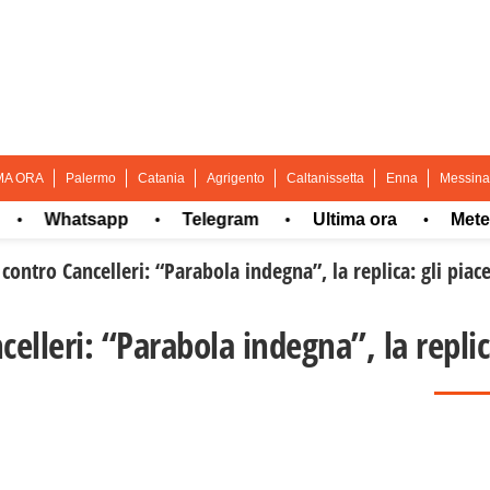
MA ORA
Palermo
Catania
Agrigento
Caltanissetta
Enna
Messina
Whatsapp
Telegram
Ultima ora
Meteo
•
•
•
 contro Cancelleri: “Parabola indegna”, la replica: gli piac
celleri: “Parabola indegna”, la replic