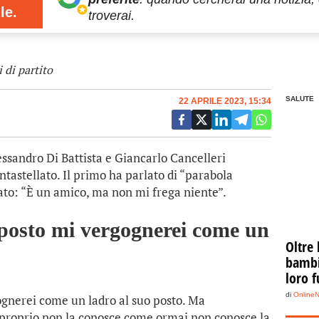
le.
troverai.
 di partito
SALUTE
22 APRILE 2023, 15:34
ssandro Di Battista e Giancarlo Cancelleri
ntastellato. Il primo ha parlato di “parabola
ato: “È un amico, ma non mi frega niente”.
 posto mi vergognerei come un
Oltre 
bambin
loro f
di
Online
gnerei come un ladro al suo posto. Ma
 proprio non la conosce come ormai non conosce la