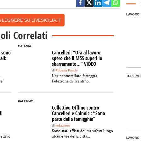
LAVORO
 LEGGERE SU LIVESICILIA.IT
coli Correlati
CATANIA
i sono
Cancelleri: “Ora al lavoro,
ali:
spero che il M5S superi lo
sbarramento…” VIDEO
di
Roberta Fuschi
.
L'ex pentastellato festeggia
TURISMO
re"
l'elezione di Trantino.
PALERMO
Collettivo Offline contro
di
Cancelleri e Chinnici: “Sono
parte della famigghia”
di
redazione
Sono stati affissi dei manifesti lungo
lettivo
alcune vie della città...
LAVORO