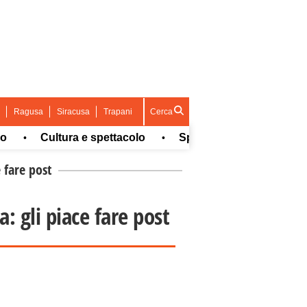
Ragusa
Siracusa
Trapani
Cerca
Cultura e spettacolo
Sport
Concorsi e Lavo
•
•
•
e fare post
a: gli piace fare post