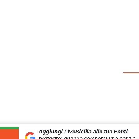
Aggiungi LiveSicilia
alle tue Fonti
preferite
:
quando cercherai
una notizia, 