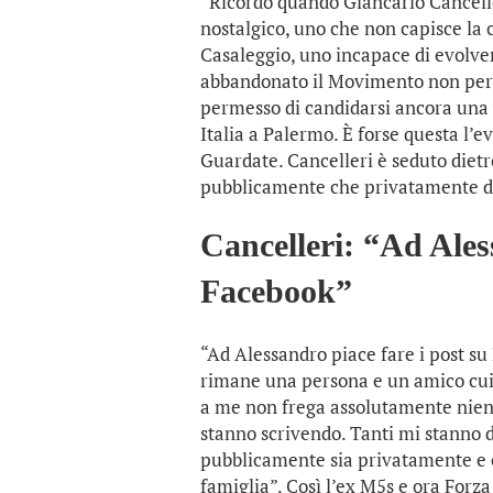
“Ricordo quando Giancarlo Canceller
nostalgico, uno che non capisce la 
Casaleggio, uno incapace di evolver
abbandonato il Movimento non per 
permesso di candidarsi ancora una 
Italia a Palermo. È forse questa l’
Guardate. Cancelleri è seduto dietr
pubblicamente che privatamente di 
Cancelleri: “Ad Ales
Facebook”
“Ad Alessandro piace fare i post s
rimane una persona e un amico cui v
a me non frega assolutamente nient
stanno scrivendo. Tanti mi stanno di
pubblicamente sia privatamente e c
famiglia”. Così l’ex M5s e ora Forz