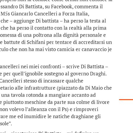
Alessandro Di Battista, su Facebook, commenta il
M5s Giancarlo Cancelleri a Forza Italia,
he – aggiunge Di battista – ha perso la testa al
che ha perso il contatto con la realtà alla prima
promessa di una poltrona alla dignità personale e
le battute di Schifani per tentare di accreditarsi un
culo che non ha mai visto camicia er canavaccio je
ancelleri nei miei confronti – scrive Di Battista –
e per quell’ignobile sostegno al governo Draghi.
 Cancelleri stesso di incassare qualche
etario alle infrastrutture (piazzato da Di Maio che
in una tavola rotonda a mangiare accanto ad
e piuttosto meschine da parte sua colme di livore
on volevo l’alleanza con il Ps) e rimproveri
care me ed inumidire le natiche draghiane gli
sole”.