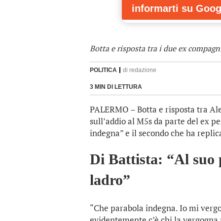
informarti
su Goog
Botta e risposta tra i due ex compagni
POLITICA
di
redazione
3 MIN DI LETTURA
PALERMO – Botta e risposta tra Ale
sull’addio al M5s da parte del ex pe
indegna” e il secondo che ha replic
Di Battista: “Al suo
ladro”
“Che parabola indegna. Io mi vergo
evidentemente c’è chi la vergogna