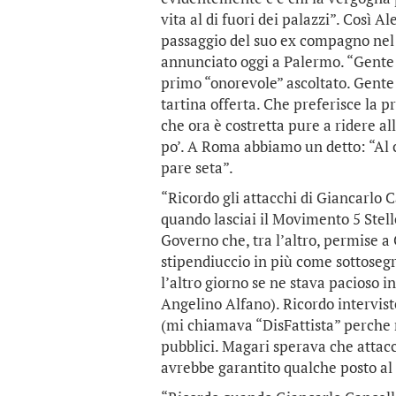
vita al di fuori dei palazzi”. Così 
passaggio del suo ex compagno nel 
annunciato oggi a Palermo. “Gente c
primo “onorevole” ascoltato. Gente 
tartina offerta. Che preferisce la 
che ora è costretta pure a ridere al
po’. A Roma abbiamo un detto: “Al 
pare seta”.
“Ricordo gli attacchi di Giancarlo C
quando lasciai il Movimento 5 Stell
Governo che, tra l’altro, permise a
stipendiuccio in più come sottosegr
l’altro giorno se ne stava pacioso 
Angelino Alfano). Ricordo intervist
(mi chiamava “DisFattista” perche n
pubblici. Magari sperava che attac
avrebbe garantito qualche posto al 