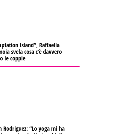
ptation Island”, Raffaella
oia svela cosa c’è davvero
ro le coppie
n Rodriguez: “Lo yoga mi ha