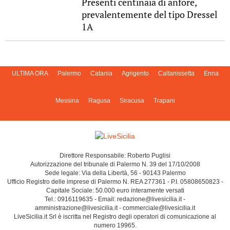
Presenti centinaia di anfore,
prevalentemente del tipo Dressel
1A
ULTIMA ORA
Palermo
Catania
Agrigento
Caltanissetta
Enna
Messina
Ragusa
Siracusa
Trapani
Direttore Responsabile: Roberto Puglisi
Autorizzazione del tribunale di Palermo N. 39 del 17/10/2008
Sede legale: Via della Libertà, 56 - 90143 Palermo
Ufficio Registro delle imprese di Palermo N. REA 277361 - P.I. 05808650823 -
Capitale Sociale: 50.000 euro interamente versati
Tel.: 0916119635 - Email: redazione@livesicilia.it -
amministrazione@livesicilia.it - commerciale@livesicilia.it
LiveSicilia.it Srl è iscritta nel Registro degli operatori di comunicazione al
numero 19965.