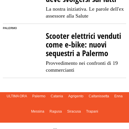
La nostra iniziativa. Le parole dell'ex
assessore alla Salute
PALERMO
Scooter elettrici venduti
come e-bike: nuovi
sequestri a Palermo
Provvedimento nei confronti di 19
commercianti
ULTIMA ORA
Palermo
Catania
Agrigento
Caltanissetta
Enna
Messina
Ragusa
Siracusa
Trapani