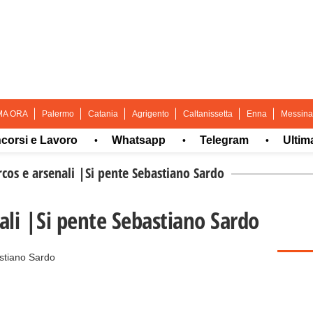
MA ORA
Palermo
Catania
Agrigento
Caltanissetta
Enna
Messina
 e Lavoro
Whatsapp
Telegram
Ultima ora
•
•
•
rcos e arsenali |Si pente Sebastiano Sardo
ali |Si pente Sebastiano Sardo