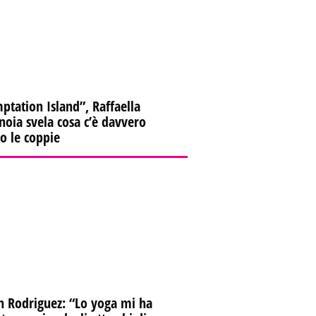
ptation Island”, Raffaella
oia svela cosa c’è davvero
ro le coppie
n Rodriguez: “Lo yoga mi ha