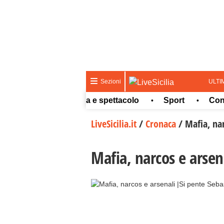
ULTI
Sezioni
eteo
Cultura e spettacolo
Sport
Concorsi
•
•
•
LiveSicilia.it
/
Cronaca
/
Mafia, na
Mafia, narcos e arsen