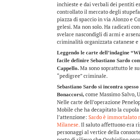
inchieste e dai verbali dei pentiti 
controllato il mercato degli stupef
piazza di spaccio in via Alonzo e Co
gelesi. Ma non solo. Ha radicati cont
svelare nascondigli di armi e arsena
criminalità organizzata catanese e 
Leggendo le carte dell’indagine “W
facile definire Sebastiano Sardo com
Ma sono soprattutto le su
Cappello.
“pedigree” criminale.
Sebastiano Sardo si incontra spesso
come Massimo Salvo, U 
Bonaccorsi,
Nelle carte dell’operazione Penelop
Mobile che ha decapitato la cupola
l’attenzione:
Sardo è immortalato 
Milanese.
Il saluto affettuoso era 
personaggi al vertice della consort
posto di rilievo che Occhiolino occ