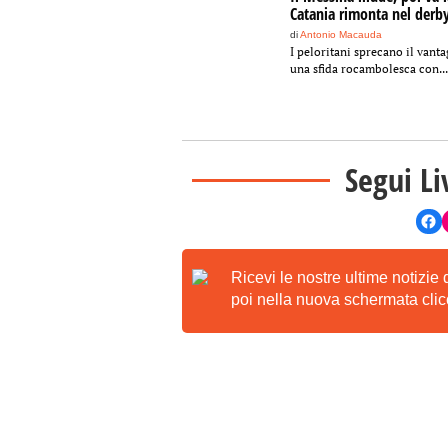
Catania rimonta nel derb
di
Antonio Macauda
I peloritani sprecano il vanta
una sfida rocambolesca con...
Segui Li
Ricevi le nostre ultime notizie
poi nella nuova schermata clicc