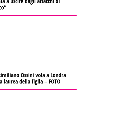
ta a uscire dagli attacchi di
co”
imiliano Ossini vola a Londra
la laurea della figlia – FOTO