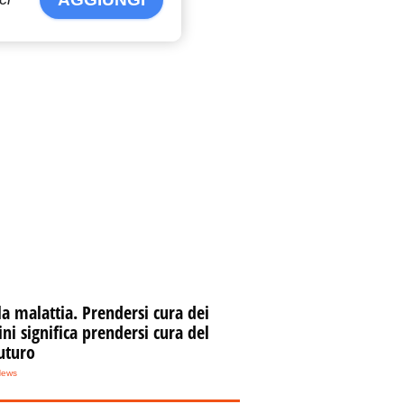
la malattia. Prendersi cura dei
i significa prendersi cura del
uturo
News