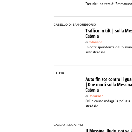
Decide una rete di Emmauss
CASELLO DI SAN GREGORIO
Traffico in tilt | sulla Me
Catania
di
redazione
In corrispondenza dello svin
autostradale.
LA A18
Auto finisce contro il gua
|Due morti sulla Messina
Catania
di
Redazione
Sulle cause indaga la polizia
stradale.
CALCIO - LEGA PRO
Il Messina illude, poi va 