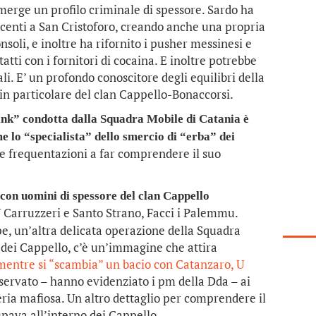
emerge un profilo criminale di spessore. Sardo ha
acenti a San Cristoforo, creando anche una propria
nsoli, e inoltre ha rifornito i pusher messinesi e
atti con i fornitori di cocaina. E inoltre potrebbe
li. E’ un profondo conoscitore degli equilibri della
in particolare del clan Cappello-Bonaccorsi.
ink” condotta dalla Squadra Mobile di Catania è
e lo “specialista” dello smercio di “erba” dei
e frequentazioni a far comprendere il suo
 con uomini di spessore del clan Cappello
Carruzzeri e Santo Strano, Facci i Palemmu.
e, un’altra delicata operazione della Squadra
 dei Cappello, c’è un’immagine che attira
mentre si “scambia” un bacio con Catanzaro, U
riservato – hanno evidenziato i pm della Dda – ai
eria mafiosa. Un altro dettaglio per comprendere il
upava all’interno dei Cappello.