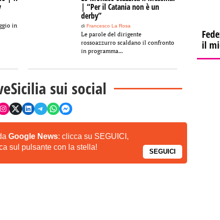
y
| “Per il Catania non è un
derby”
ggio in
di
Francesco La Rosa
Fede
Le parole del dirigente
il m
rossoazzurro scaldano il confronto
in programma...
veSicilia sui social
 da
Google News
: clicca su SEGUICI,
a sul pulsante con la stella!
SEGUICI