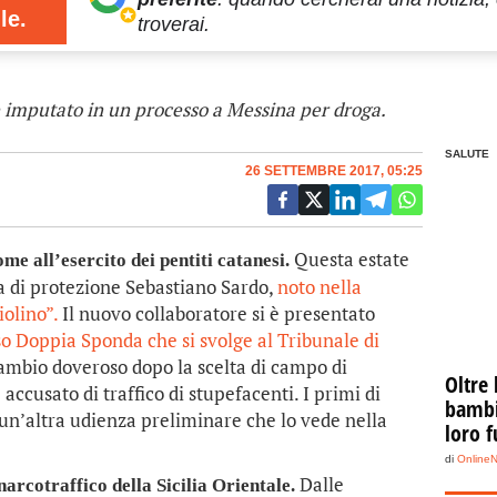
le.
troverai.
 è imputato in un processo a Messina per droga.
SALUTE
26 SETTEMBRE 2017, 05:25
Questa estate
 all’esercito dei pentiti catanesi.
 di protezione Sebastiano Sardo,
noto nella
olino”.
Il nuovo collaboratore si è presentato
o Doppia Sponda che si svolge al Tribunale di
mbio doveroso dopo la scelta di campo di
Oltre 
 accusato di traffico di stupefacenti. I primi di
bambin
un’altra udienza preliminare che lo vede nella
loro f
di
Online
Dalle
narcotraffico della Sicilia Orientale.