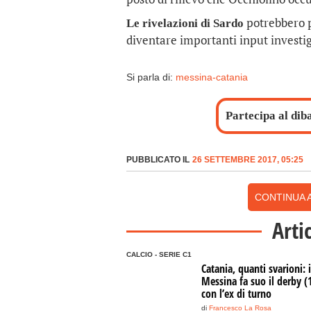
potrebbero p
Le rivelazioni di Sardo
diventare importanti input investig
Si parla di:
messina-catania
Partecipa al dib
PUBBLICATO IL
26 SETTEMBRE 2017, 05:25
CONTINUA A
Arti
CALCIO - SERIE C1
Catania, quanti svarioni: i
Messina fa suo il derby (
con l’ex di turno
di
Francesco La Rosa