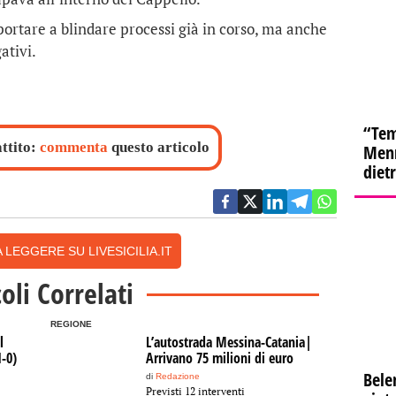
ortare a blindare processi già in corso, ma anche
ativi.
“Tem
attito:
commenta
questo articolo
Menn
diet
 LEGGERE SU LIVESICILIA.IT
coli Correlati
REGIONE
l
L’autostrada Messina-Catania|
1-0)
Arrivano 75 milioni di euro
Bele
di
Redazione
Previsti 12 interventi