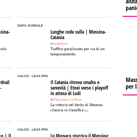
aiuta
o
pani
DOPO ACIREALE
ssina-
Lunghe code sulla | Messina-
Catania
di
redazione
colo
Traffico paralizzato per via di un
tamponamento.
CALCIO - LEGA PRO
Mass
rdrail
Il Catania ritrova smalto e
per 
-
serenità | Etnei verso i playoff
in attesa di Lodi
di
Francesco La Rosa
La vittoria nel derby di Messina
rilancia in classifica i...
CALCIO - LEGA PRO
ko | Il
Lo Monaco stuzzica il Messina: