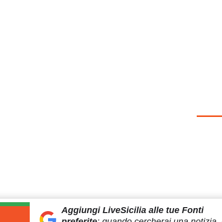
Aggiungi LiveSicilia
alle tue Fonti
preferite
:
quando cercherai
una notizia, 