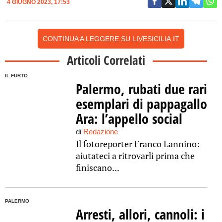
4 GIUGNO 2023, 17:53
CONTINUA A LEGGERE SU LIVESICILIA.IT
Articoli Correlati
IL FURTO
Palermo, rubati due rari
esemplari di pappagallo
Ara: l’appello social
di
Redazione
Il fotoreporter Franco Lannino:
aiutateci a ritrovarli prima che
finiscano...
PALERMO
Arresti, allori, cannoli: i