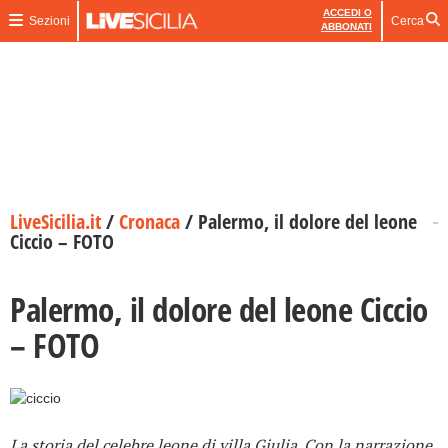
ACCEDI O
Sezioni
Cerca
ABBONATI
LiveSicilia.it
/
Cronaca
/
Palermo, il dolore del leone
Ciccio – FOTO
Palermo, il dolore del leone Ciccio
– FOTO
La storia del celebre leone di villa Giulia. Con la narrazione