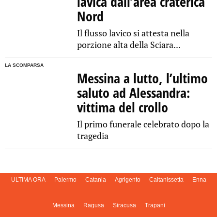
lavica dall’area craterica
Nord
Il flusso lavico si attesta nella
porzione alta della Sciara...
LA SCOMPARSA
Messina a lutto, l’ultimo
saluto ad Alessandra:
vittima del crollo
Il primo funerale celebrato dopo la
tragedia
ULTIMA ORA
Palermo
Catania
Agrigento
Caltanissetta
Enna
Messina
Ragusa
Siracusa
Trapani