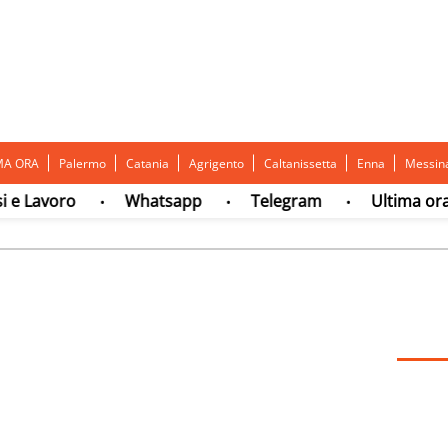
MA ORA
Palermo
Catania
Agrigento
Caltanissetta
Enna
Messin
avoro
Whatsapp
Telegram
Ultima ora
•
•
•
•