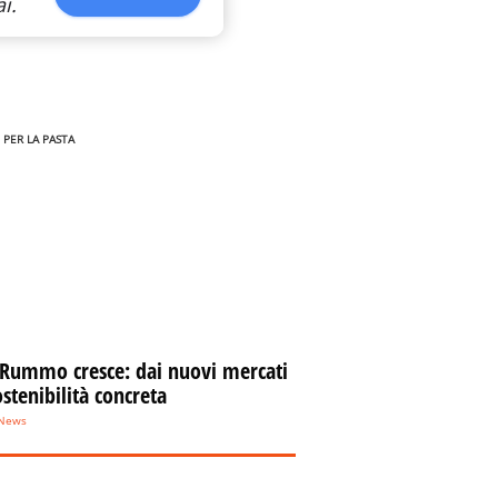
i.
 PER LA PASTA
 Rummo cresce: dai nuovi mercati
ostenibilità concreta
eNews