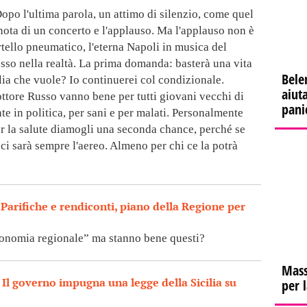
 Dopo l'ultima parola, un attimo di silenzio, come quel
nota di un concerto e l'applauso. Ma l'applauso non è
tello pneumatico, l'eterna Napoli in musica del
sso nella realtà. La prima domanda: basterà una vita
Bele
ilia che vuole? Io continuerei col condizionale.
aiuta
ttore Russo vanno bene per tutti giovani vecchi di
pani
nte in politica, per sani e per malati. Personalmente
er la salute diamogli una seconda chance, perché se
 ci sarà sempre l'aereo. Almeno per chi ce la potrà
o
Parifiche e rendiconti, piano della Regione per
economia regionale” ma stanno bene questi?
Mass
o
Il governo impugna una legge della Sicilia su
per 