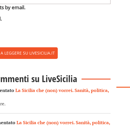
s by email.
.
 LEGGERE SU LIVESICILIA.IT
ommenti su LiveSicilia
entato
La Sicilia che (non) vorrei. Sanità, politica,
re.
mentato
La Sicilia che (non) vorrei. Sanità, politica,