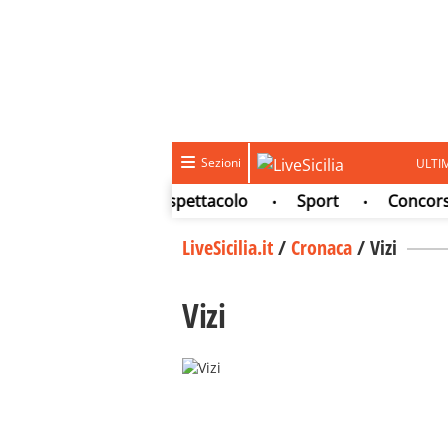
Sezioni
ULTI
o
Cultura e spettacolo
Sport
Concorsi e L
•
•
•
LiveSicilia.it
/
Cronaca
/
Vizi
Vizi