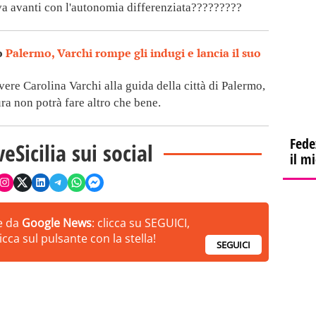
 va avanti con l'autonomia differenziata?????????
o
Palermo, Varchi rompe gli indugi e lancia il suo
ere Carolina Varchi alla guida della città di Palermo,
ra non potrà fare altro che bene.
Fede
veSicilia sui social
il m
ie da
Google News
: clicca su SEGUICI,
cca sul pulsante con la stella!
SEGUICI