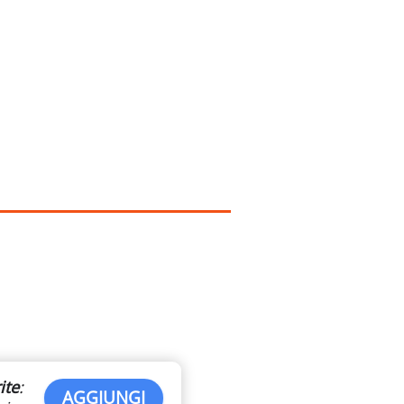
ite
:
AGGIUNGI