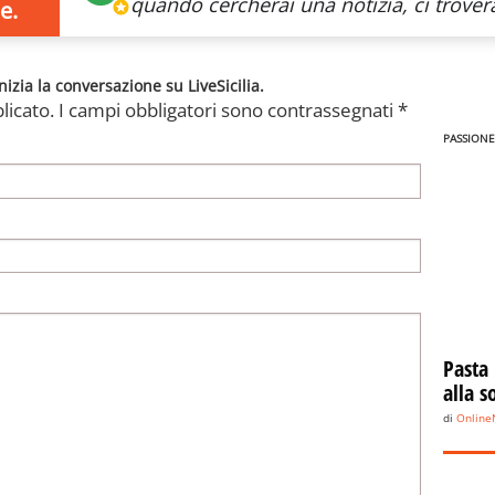
quando cercherai
una notizia, ci trovera
e.
nizia la conversazione su LiveSicilia.
licato.
I campi obbligatori sono contrassegnati
*
PASSIONE
Pasta
alla s
di
Onlin