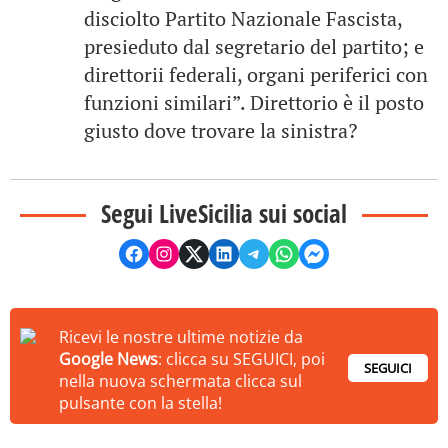
disciolto Partito Nazionale Fascista,
presieduto dal segretario del partito; e
direttorii federali, organi periferici con
funzioni similari”. Direttorio è il posto
giusto dove trovare la sinistra?
Segui LiveSicilia sui social
Ricevi le nostre ultime notizie da
Google News
: clicca su SEGUICI, poi
SEGUICI
nella nuova schermata clicca sul
pulsante con la stella!