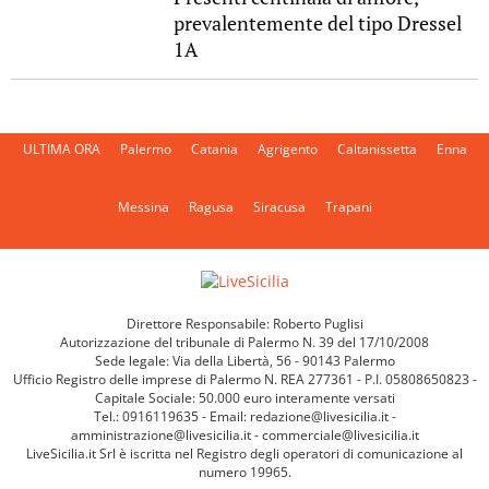
prevalentemente del tipo Dressel
1A
ULTIMA ORA
Palermo
Catania
Agrigento
Caltanissetta
Enna
Messina
Ragusa
Siracusa
Trapani
Direttore Responsabile: Roberto Puglisi
Autorizzazione del tribunale di Palermo N. 39 del 17/10/2008
Sede legale: Via della Libertà, 56 - 90143 Palermo
Ufficio Registro delle imprese di Palermo N. REA 277361 - P.I. 05808650823 -
Capitale Sociale: 50.000 euro interamente versati
Tel.: 0916119635 - Email: redazione@livesicilia.it -
amministrazione@livesicilia.it - commerciale@livesicilia.it
LiveSicilia.it Srl è iscritta nel Registro degli operatori di comunicazione al
numero 19965.